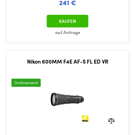
241 €
KAUFEN
auf Anfrage
Nikon 600MM F4E AF-S FL ED VR
Gratisversand