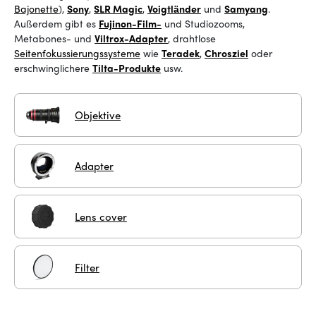
Bajonette
),
Sony
,
SLR Magic
,
Voigtländer
und
Samyang
.
Außerdem gibt es
Fujinon-Film-
und Studiozooms
,
Metabones- und
Viltrox-Adapter
, drahtlose
Seitenfokussierungssysteme
wie
Teradek
,
Chrosziel
oder
erschwinglichere
Tilta-Produkte
usw.
Objektive
Adapter
Lens cover
Filter