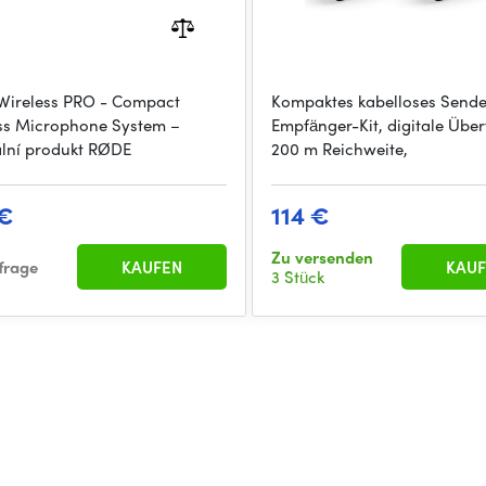
ireless PRO - Compact
Kompaktes kabelloses Sende
ss Microphone System –
Empfänger-Kit, digitale Übe
ální produkt RØDE
200 m Reichweite,
 €
114 €
Zu versenden
frage
KAUFEN
KAUF
3 Stück