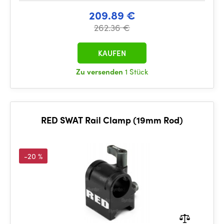
209.89 €
262.36 €
KAUFEN
Zu versenden
1 Stück
RED SWAT Rail Clamp (19mm Rod)
-20 %