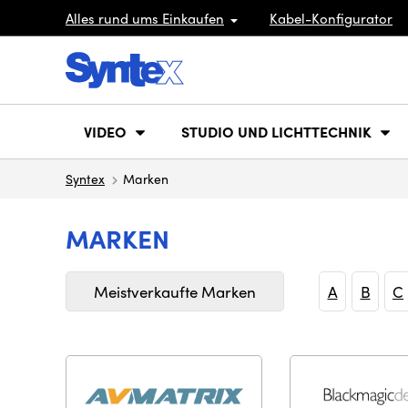
Alles rund ums Einkaufen
Kabel-Konfigurator
VIDEO
STUDIO UND LICHTTECHNIK
Syntex
Marken
MARKEN
Meistverkaufte Marken
A
B
C