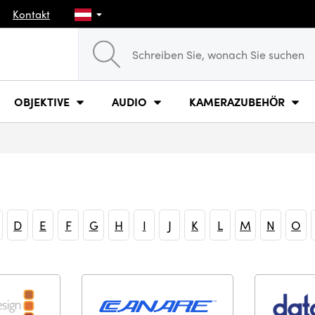
Kontakt
OBJEKTIVE
AUDIO
KAMERAZUBEHÖR
D
E
F
G
H
I
J
K
L
M
N
O