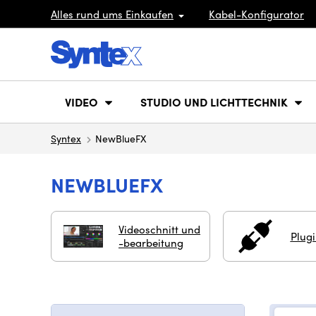
Alles rund ums Einkaufen
Kabel-Konfigurator
VIDEO
STUDIO UND LICHTTECHNIK
Syntex
NewBlueFX
NEWBLUEFX
Videoschnitt und
Plug
-bearbeitung