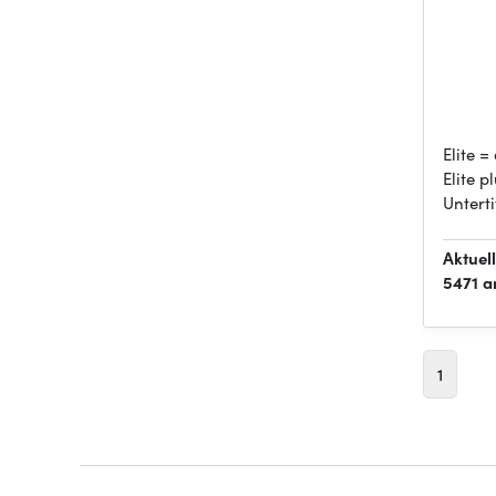
Elite =
Elite 
Untert
Aktuel
5471 a
1