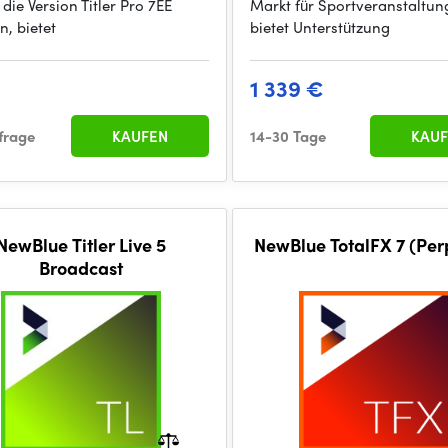
 die Version Titler Pro 7EE
Markt für Sportveranstaltu
n, bietet
bietet Unterstützung
€
1 339 €
frage
KAUFEN
14-30 Tage
KAUF
NewBlue Titler Live 5
NewBlue TotalFX 7 (Per
Broadcast