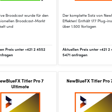
 Live Broadcast wurde für den
Der komplette Satz von New
sionellen Broadcast-Markt
Effekten! Enthält 177 Plug-in
kelt und
über 1.500 Vorlagen
len Preis unter +421 2 4552
Aktuellen Preis unter +421 2
nfragen
5471 anfragen
ewBlueFX Titler Pro 7
NewBlueFX Titler Pro 7
Ultimate