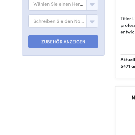
Wählen Sie einen Hersteller
Titler
Schreiben Sie den Namen des Modells
profes
entwic
ZUBEHÖR ANZEIGEN
Aktuel
5471 a
N