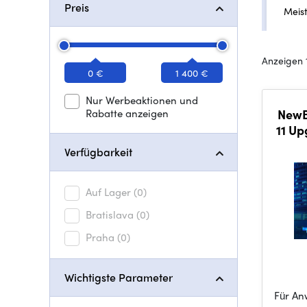
Preis
Meis
Anzeigen 
0 €
1 400 €
Nur Werbeaktionen und
Rabatte anzeigen
NewBl
11 Up
Verfügbarkeit
Auf Lager
(0)
Bratislava
(0)
Praha
(0)
Wichtigste Parameter
Für An