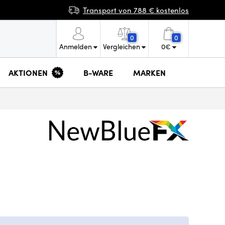
Transport von 788 € kostenlos
0
0
Anmelden
Vergleichen
0
€
AKTIONEN
B-WARE
MARKEN