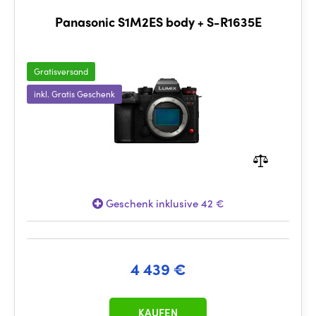
Panasonic S1M2ES body + S-R1635E
Gratisversand
inkl. Gratis Geschenk
Geschenk inklusive 42 €
4 439 €
KAUFEN