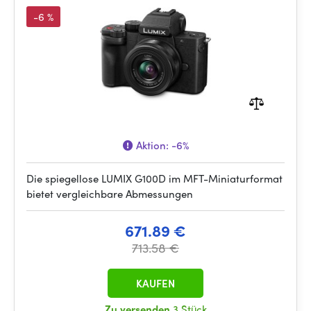
-6 %
Aktion:
-6%
Die spiegellose LUMIX G100D im MFT-Miniaturformat
bietet vergleichbare Abmessungen
671.89 €
713.58 €
KAUFEN
Zu versenden
3 Stück