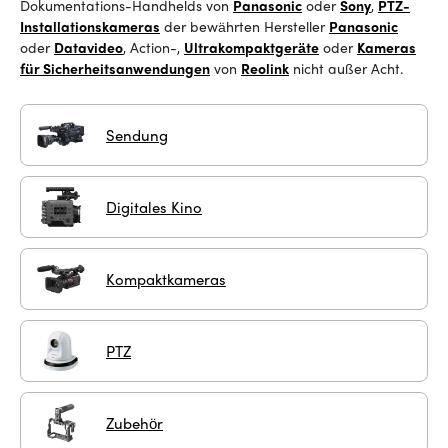
Dokumentations-Handhelds von
Panasonic
oder
Sony
,
PTZ-
Installationskameras
der bewährten Hersteller
Panasonic
oder
Datavideo
, Action-,
Ultrakompaktgeräte
oder
Kameras
für Sicherheitsanwendungen
von
Reolink
nicht außer Acht
.
Sendung
Digitales Kino
Kompaktkameras
PTZ
Zubehör