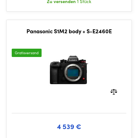
Zu versenden
1 Stück
Panasonic S1M2 body + S-E2460E
Gratisversand
4 539 €