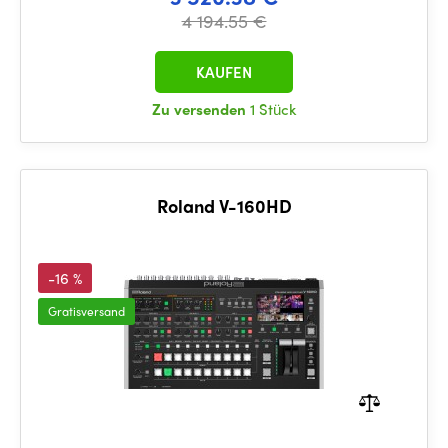
4 194.55 €
KAUFEN
Zu versenden
1 Stück
Roland V-160HD
-16 %
Gratisversand