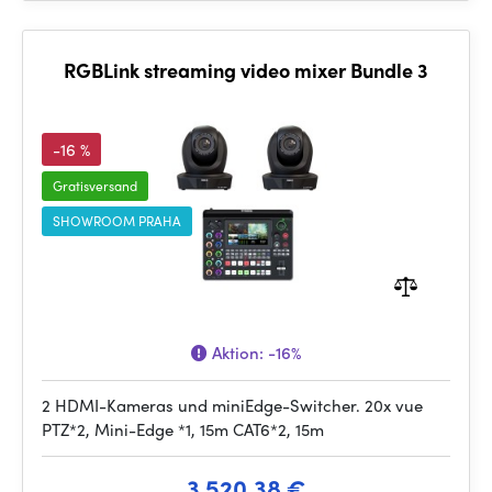
RGBLink streaming video mixer Bundle 3
-16 %
Gratisversand
SHOWROOM PRAHA
Aktion:
-16%
2 HDMI-Kameras und miniEdge-Switcher. 20x vue
PTZ*2, Mini-Edge *1, 15m CAT6*2, 15m
3 520.38 €