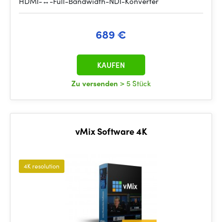
HDMI-↔-Full-Bandwidth-NDI-Konverter
689 €
KAUFEN
Zu versenden
> 5 Stück
vMix Software 4K
4K resolution