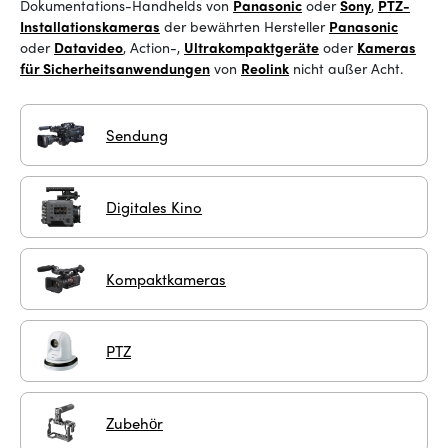
Dokumentations-Handhelds von
Panasonic
oder
Sony
,
PTZ-
Installationskameras
der bewährten Hersteller
Panasonic
oder
Datavideo
, Action-,
Ultrakompaktgeräte
oder
Kameras
für Sicherheitsanwendungen
von
Reolink
nicht außer Acht
.
Sendung
Digitales Kino
Kompaktkameras
PTZ
Zubehör