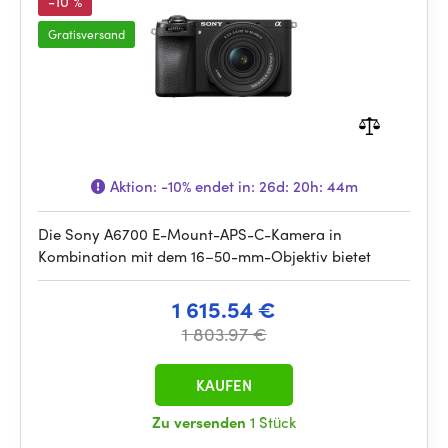
-10 %
Gratisversand
Aktion:
-10%
endet in:
26d: 20h: 44m
Die Sony A6700 E-Mount-APS-C-Kamera in
Kombination mit dem 16–50-mm-Objektiv bietet
1 615.54 €
1 803.97 €
KAUFEN
Zu versenden
1 Stück