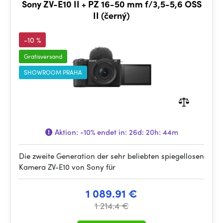
Sony ZV-E10 II + PZ 16-50 mm f/3,5-5,6 OSS
II (černý)
-10 %
Gratisversand
SHOWROOM PRAHA
Aktion:
-10%
endet in:
26d: 20h: 44m
Die zweite Generation der sehr beliebten spiegellosen
Kamera ZV-E10 von Sony für
1 089.91 €
1 214.4 €