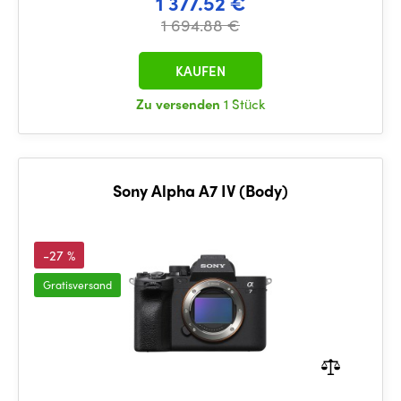
1 377.52 €
1 694.88 €
KAUFEN
Zu versenden
1 Stück
Sony Alpha A7 IV (Body)
-27 %
Gratisversand