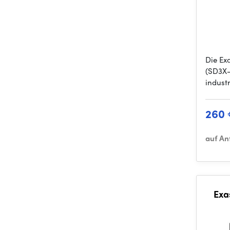
Die Ex
(SD3X-S
industr
260
auf An
Exa