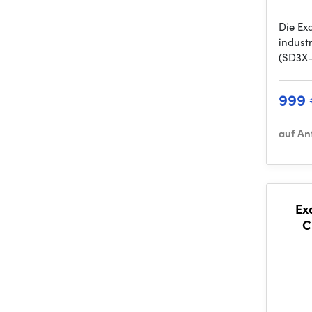
Die Ex
indust
(SD3X-
999
auf An
Ex
C