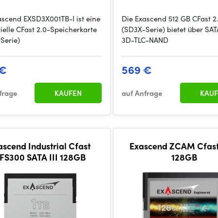
ascend EXSD3X001TB-I ist eine
Die Exascend 512 GB CFast 2
rielle CFast 2.0-Speicherkarte
(SD3X-Serie) bietet über SATA
Serie)
3D-TLC-NAND
 €
569 €
frage
KAUFEN
auf Anfrage
KAUF
ascend Industrial Cfast
Exascend ZCAM Cfast
FS300 SATA III 128GB
128GB