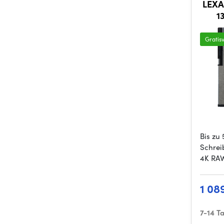
LEXA
1
Gratis
Bis zu
Schrei
4K RA
1 08
7-14 T