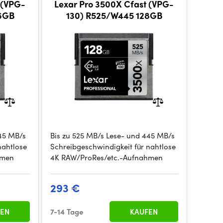
 (VPG-
Lexar Pro 3500X Cfast (VPG-
6GB
130) R525/W445 128GB
445 MB/s
Bis zu 525 MB/s Lese- und 445 MB/s
nahtlose
Schreibgeschwindigkeit für nahtlose
hmen
4K RAW/ProRes/etc.-Aufnahmen
293 €
EN
7-14 Tage
KAUFEN