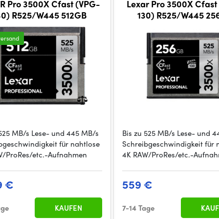
R Pro 3500X Cfast (VPG-
Lexar Pro 3500X Cfast
30) R525/W445 512GB
130) R525/W445 25
versand
 525 MB/s Lese- und 445 MB/s
Bis zu 525 MB/s Lese- und 
bgeschwindigkeit für nahtlose
Schreibgeschwindigkeit für 
W/ProRes/etc.-Aufnahmen
4K RAW/ProRes/etc.-Aufna
9 €
559 €
age
KAUFEN
7-14 Tage
KAUF