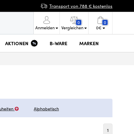
Transport von 788 € kostenlos
0
0
Anmelden
Vergleichen
0
€
AKTIONEN
B-WARE
MARKEN
uheiten
Alphabetisch
1