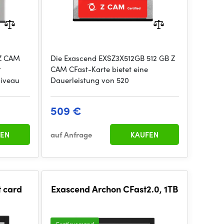
 Z CAM
Die Exascend EXSZ3X512GB 512 GB Z
t
CAM CFast-Karte bietet eine
niveau
Dauerleistung von 520
509 €
EN
auf Anfrage
KAUFEN
 card
Exascend Archon CFast2.0, 1TB