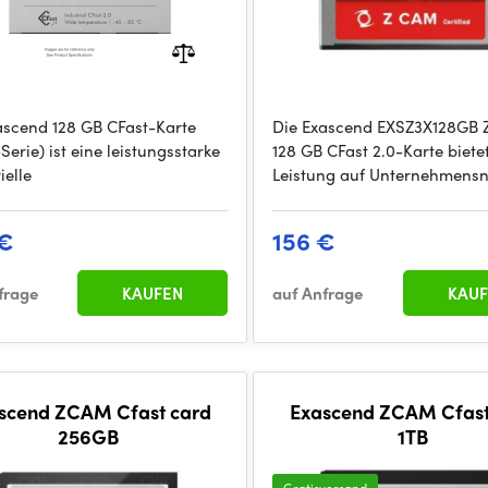
ascend 128 GB CFast-Karte
Die Exascend EXSZ3X128GB
erie) ist eine leistungsstarke
128 GB CFast 2.0-Karte biete
ielle
Leistung auf Unternehmens
 €
156 €
frage
KAUFEN
auf Anfrage
KAUF
scend ZCAM Cfast card
Exascend ZCAM Cfast
256GB
1TB