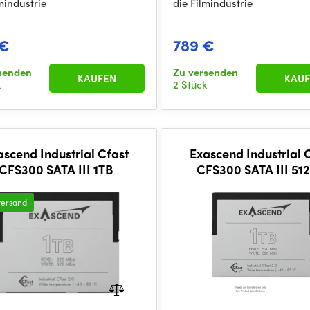
mindustrie
die Filmindustrie
 €
789 €
senden
Zu versenden
KAUFEN
KAUF
k
2 Stück
ascend Industrial Cfast
Exascend Industrial 
CFS300 SATA III 1TB
CFS300 SATA III 51
versand