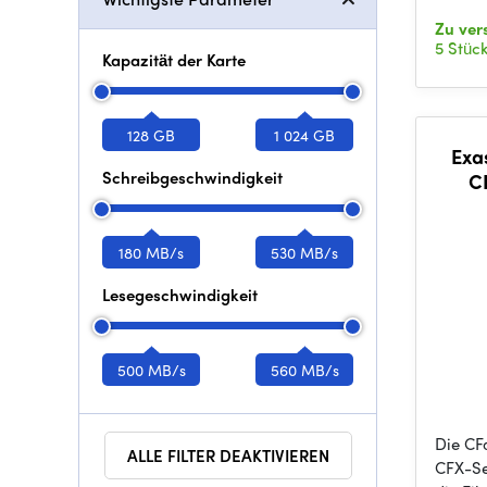
Zu ve
5 Stüc
Kapazität der Karte
128 GB
1 024 GB
Exa
Schreibgeschwindigkeit
C
180 MB/s
530 MB/s
Lesegeschwindigkeit
500 MB/s
560 MB/s
Die CF
ALLE FILTER DEAKTIVIEREN
CFX-Se