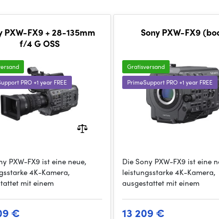
y PXW-FX9 + 28-135mm
Sony PXW-FX9 (bo
f/4 G OSS
versand
Gratisversand
upport PRO +1 year FREE
PrimeSupport PRO +1 year FREE
ny PXW-FX9 ist eine neue,
Die Sony PXW-FX9 ist eine n
ngsstarke 4K-Kamera,
leistungsstarke 4K-Kamera,
tattet mit einem
ausgestattet mit einem
09 €
13 209 €