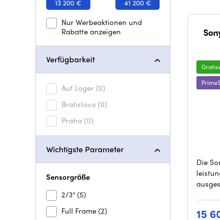
13 200 €
41 200 €
Nur Werbeaktionen und
Rabatte anzeigen
Son
Verfügbarkeit
Gratis
PrimeS
Auf Lager
(0)
Bratislava
(0)
Praha
(0)
Wichtigste Parameter
Die So
leistu
Sensorgröße
ausges
2/3"
(5)
Full Frame
(2)
15 6