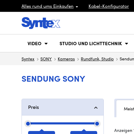
Alles rund ums Einkaufen
Kabel-Konfigurator
VIDEO
STUDIO UND LICHTTECHNIK
Syntex
SONY
Kameras
Rundfunk, Studio
Sendu
SENDUNG SONY
Preis
Meis
Anzeigen 