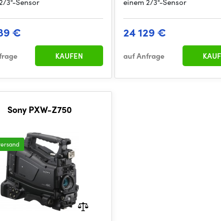
2/3"-Sensor
einem 2/3"-Sensor
89 €
24 129 €
frage
KAUFEN
auf Anfrage
KAUF
Sony PXW-Z750
versand