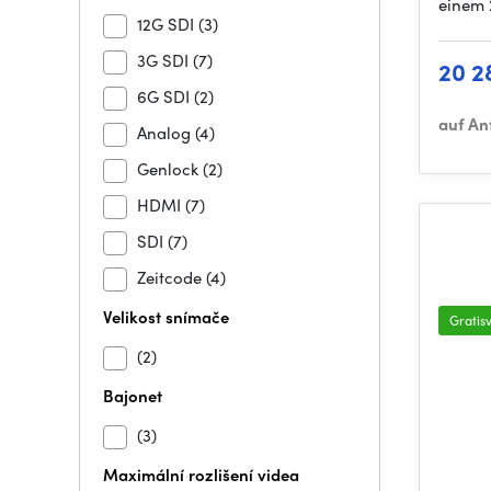
einem 
12G SDI
(3)
3G SDI
(7)
20 2
6G SDI
(2)
auf An
Analog
(4)
Genlock
(2)
HDMI
(7)
SDI
(7)
Zeitcode
(4)
Velikost snímače
Gratis
(2)
Bajonet
(3)
Maximální rozlišení videa