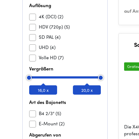
Auflösung
auf An
4K (DCI)
(2)
HDV (720p)
(5)
SD PAL
(4)
S
UHD
(4)
Volle HD
(7)
Gratis
Vergrößern
16,0 x
20,0 x
Art des Bajonetts
B4 2/3"
(5)
E-Mount
(2)
Die X4
profes
Abgerufen von