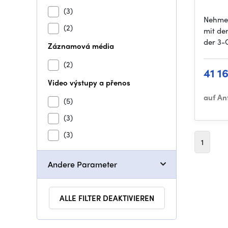
(3)
Nehmen
(2)
mit de
der 3
Záznamová média
(2)
41 1
Video výstupy a přenos
auf An
(5)
(3)
(3)
1
Andere Parameter
ALLE FILTER DEAKTIVIEREN