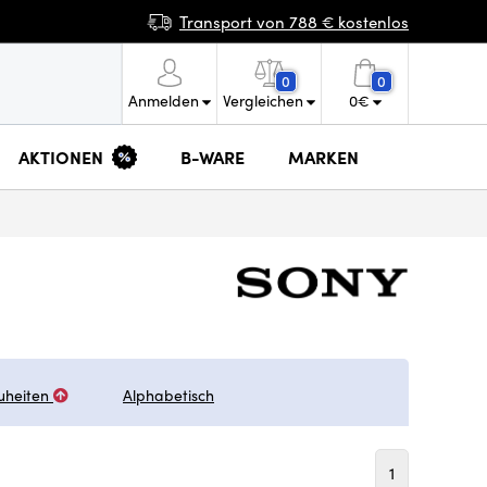
Transport von 788 € kostenlos
0
0
Anmelden
Vergleichen
0
€
AKTIONEN
B-WARE
MARKEN
uheiten
Alphabetisch
1