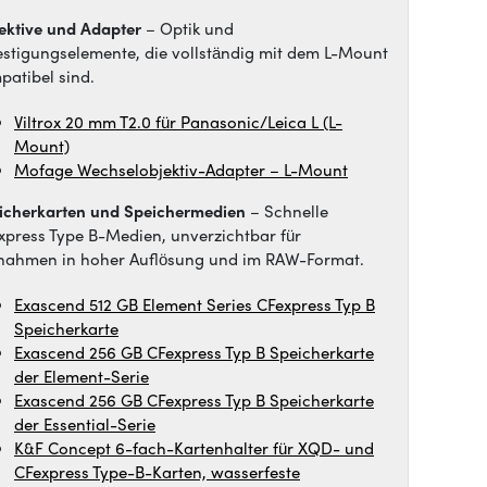
ektive und Adapter
– Optik und
estigungselemente, die vollständig mit dem L-Mount
patibel sind.
Viltrox 20 mm T2.0 für Panasonic/Leica L (L-
Mount)
Mofage Wechselobjektiv-Adapter – L-Mount
icherkarten und Speichermedien
– Schnelle
xpress Type B-Medien, unverzichtbar für
nahmen in hoher Auflösung und im RAW-Format.
Exascend 512 GB Element Series CFexpress Typ B
Speicherkarte
Exascend 256 GB CFexpress Typ B Speicherkarte
der Element-Serie
Exascend 256 GB CFexpress Typ B Speicherkarte
der Essential-Serie
K&F Concept 6-fach-Kartenhalter für XQD- und
CFexpress Type-B-Karten, wasserfeste