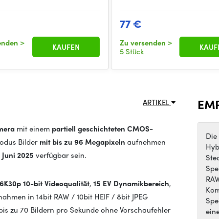
77 €
senden
>
Zu versenden
>
KAUFEN
KAUF
5 Stück
EM
ARTIKEL
amera
mit einem
partiell geschichteten CMOS-
Die
odus Bilder
mit bis zu 96 Megapixeln
aufnehmen
Hyb
m
Juni 2025
verfügbar sein.
Ste
Spe
RAW
/6K
30p 10-bit
Videoqualität
,
15 EV Dynamikbereich
,
Kom
ahmen in 14bit RAW / 10bit HEIF / 8bit JPEG
Spe
is zu 70 Bildern pro Sekunde ohne Vorschaufehler
ein