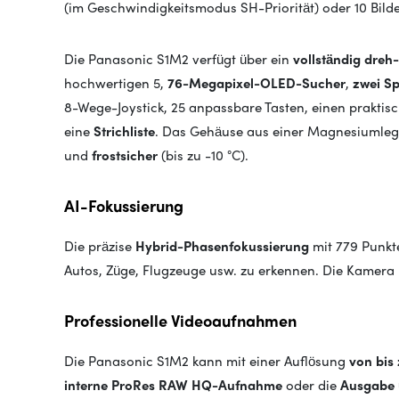
(im Geschwindigkeitsmodus SH-Priorität) oder 10 Bil
Die Panasonic S1M2 verfügt über ein
vollständig dre
hochwertigen 5,
76-Megapixel-OLED-Sucher
,
zwei Sp
8-Wege-Joystick, 25 anpassbare Tasten, einen prakt
eine
Strichliste
. Das Gehäuse aus einer Magnesiumle
und
frostsicher
(bis zu -10 °C).
AI-Fokussierung
Die präzise
Hybrid-Phasenfokussierung
mit 779 Punkt
Autos, Züge, Flugzeuge usw. zu erkennen. Die Kamera 
Professionelle Videoaufnahmen
Die Panasonic S1M2 kann mit einer Auflösung
von bis 
interne ProRes RAW HQ-Aufnahme
oder die
Ausgabe