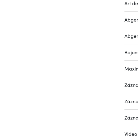
Art de
Abger
Abger
Bajon
Maxim
Zázn
Zázn
Zázn
Video