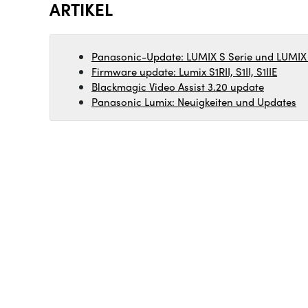
ARTIKEL
Panasonic-Update: LUMIX S Serie und LUMIX
Firmware update: Lumix S1RII, S1II, S1IIE
Blackmagic Video Assist 3.20 update
Panasonic Lumix: Neuigkeiten und Updates