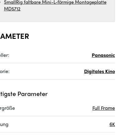
SmallRig faltbare Mini-L-förmige Montageplatte
MD5712
RAMETER
ller:
Panasonic
orie:
Digitales Kino
tigste Parameter
rgröße
Full Frame
sung
6K