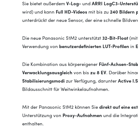
Sie bietet außerdem
V-Log-
und
ARRI LogC3-Unterst
wird) und kann
Full HD-Videos
mit bis zu
240 Bildern 
unterdrückt der neue Sensor, der eine schnelle Bildver
Die neue Panasonic S1M2 unterstützt
32-Bit-Float
(mit
Verwendung von
benutzerdefinierten LUT-Profilen
in
E
Die Kombination aus körpereigener
Fünf-Achsen-Stabi
Verwacklungsausgleich
von bis
zu 8 EV
. Darüber hina
Stabilisierungsmodi
zur Verfügung, darunter
Active I.S
Bildausschnitt für Weitwinkelaufnahmen.
Mit der Panasonic S1M2 können Sie
direkt auf eine e
Unterstützung von
Proxy-Aufnahmen
und die Integrat
enthalten.