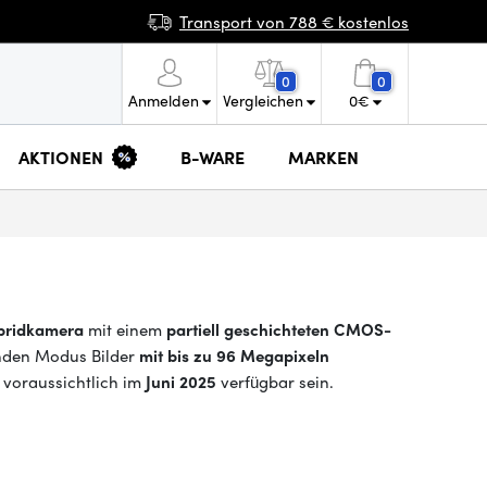
Transport von 788 € kostenlos
0
0
Anmelden
Vergleichen
0
€
AKTIONEN
B-WARE
MARKEN
ybridkamera
mit einem
partiell geschichteten CMOS-
enden Modus Bilder
mit bis zu 96 Megapixeln
 voraussichtlich im
Juni 2025
verfügbar sein.