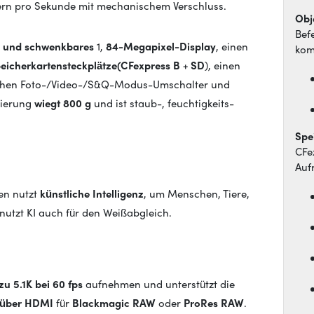
dern pro Sekunde mit mechanischem Verschluss.
Obj
Bef
h- und schwenkbares
1,
84-Megapixel-Display
, einen
kom
eicherkartensteckplätze
(CFexpress B
+
SD
), einen
ischen Foto-/Video-/S&Q-Modus-Umschalter und
gierung
wiegt 800 g
und ist staub-, feuchtigkeits-
Spe
CFe
Auf
en nutzt
künstliche Intelligenz
, um Menschen, Tiere,
nutzt KI auch für den Weißabgleich.
zu 5.1K bei 60 fps
aufnehmen und unterstützt die
 über HDMI
für
Blackmagic RAW
oder
ProRes RAW
.