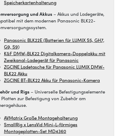
Speicherkartenhalterung
omversorgung und Akkus
– Akkus und Ladegeräte,
patibel mit dem modernen Panasonic BLK22-
omversorgungssystem.
Panasonic BLK22E (Batterien für LUMIX S5, GH7,
G9, S9)
K&F DMW-BLK22 Digitalkamera-Doppelakku mit
Zweikanal-Ladegerät für Panasonic
ZGCINE Ladetasche für Panasonic LUMIX DMW-
BLK22 Akku
ZGCINE BT-BLK22 Akku für Panasonic-Kamera
ehör und Rigs
– Universelle Befestigungselemente
 Platten zur Befestigung von Zubehör am
eragehäuse.
AVMatrix Große Montagehalterung
SmallRig x LensVid Mini-L-förmiges
Montageplatten-Set MD4360