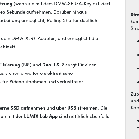
ützung
(wenn sie mit dem DMW-SFU3A-Key aktiviert
pro Sekunde
aufnehmen. Darüber hinaus
Str
arbeitung ermöglicht, Rolling Shutter deutlich.
kom
Str
 dem DMW-XLR2-Adapter) und ermöglicht die
chtzeit
.
lisierung
(BIS) und
Dual I.S. 2
sorgt für einen
us stehen erweiterte
elektronische
.
für Videoaufnahmen und verlustfreier
Zub
und
Kam
xterne SSD aufnehmen
und
über USB streamen
. Die
ion mit
der LUMIX Lab App
sind natürlich ebenfalls