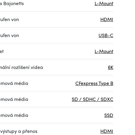
s Bajonetts
L-Mount
ufen von
HDMI
ufen von
USB-C
et
L-Mount
ální rozlišení videa
6K
amová média
CFexpress Type B
amová média
SD / SDHC / SDXC
amová média
SSD
 výstupy a přenos
HDMI