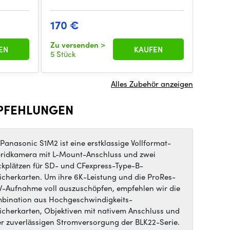
170 €
131 
Zu versenden
>
Zu ver
EN
KAUFEN
5 Stück
5 Stück
Alles Zubehör anzeigen
PFEHLUNGEN
 Panasonic S1M2 ist eine erstklassige Vollformat-
ridkamera mit L-Mount-Anschluss und zwei
ckplätzen für SD- und CFexpress-Type-B-
icherkarten. Um ihre 6K-Leistung und die ProRes-
-Aufnahme voll auszuschöpfen, empfehlen wir die
bination aus Hochgeschwindigkeits-
icherkarten, Objektiven mit nativem Anschluss und
er zuverlässigen Stromversorgung der BLK22-Serie.