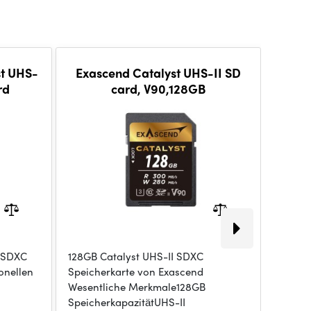
t UHS-
Exascend Catalyst UHS-II SD
Exas
rd
card, V90,128GB
s SDXC
128GB Catalyst UHS-II SDXC
64GB C
onellen
Speicherkarte von Exascend
Speich
Wesentliche Merkmale128GB
Wesent
SpeicherkapazitätUHS-II
Speich