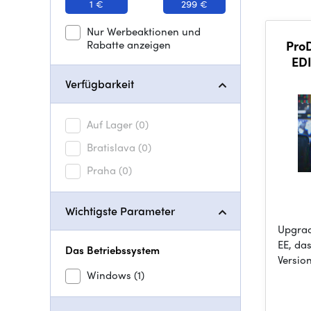
1 €
299 €
Nur Werbeaktionen und
Rabatte anzeigen
ProD
EDI
Verfügbarkeit
Auf Lager
(0)
Bratislava
(0)
Praha
(0)
Wichtigste Parameter
Upgrad
EE, das
Das Betriebssystem
Version
Windows
(1)