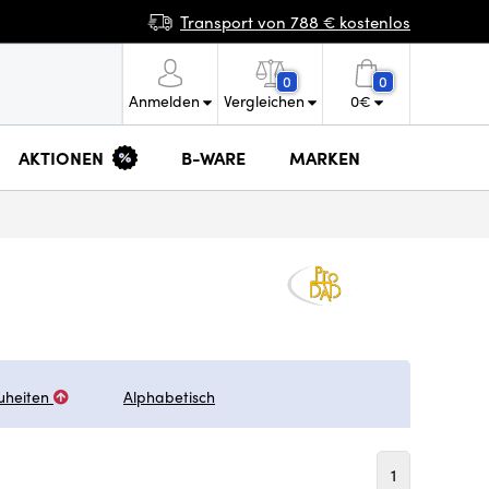
Transport von 788 € kostenlos
0
0
Anmelden
Vergleichen
0
€
AKTIONEN
B-WARE
MARKEN
uheiten
Alphabetisch
1