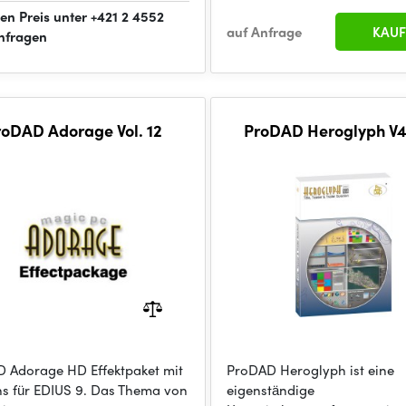
len Preis unter +421 2 4552
auf Anfrage
KAUF
nfragen
roDAD Adorage Vol. 12
ProDAD Heroglyph V
 Adorage HD Effektpaket mit
ProDAD Heroglyph ist eine
ns für EDIUS 9. Das Thema von
eigenständige