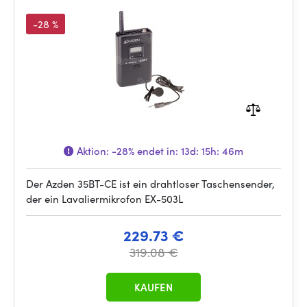
-28 %
Aktion:
-28%
endet in:
13d: 15h: 46m
Der Azden 35BT-CE ist ein drahtloser Taschensender,
der ein Lavaliermikrofon EX-503L
229.73 €
319.08 €
KAUFEN