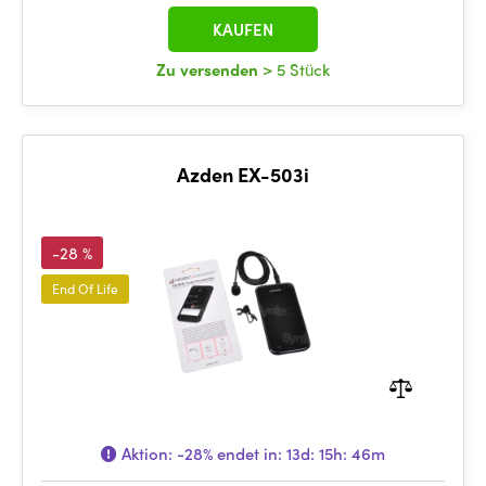
KAUFEN
Zu versenden
> 5 Stück
Azden EX-503i
-28 %
End Of Life
Aktion:
-28%
endet in:
13d: 15h: 46m