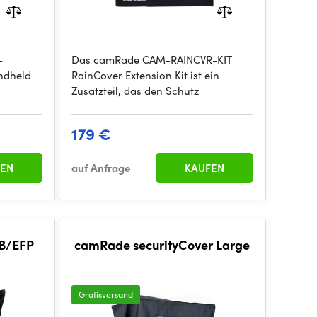
-
Das camRade CAM-RAINCVR-KIT
ndheld
RainCover Extension Kit ist ein
Zusatzteil, das den Schutz
179 €
EN
auf Anfrage
KAUFEN
B/EFP
camRade securityCover Large
Gratisversand