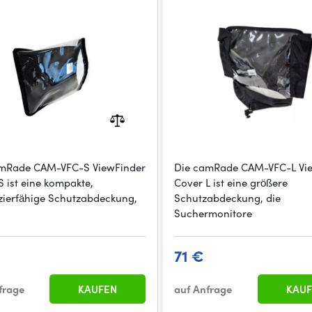
amRade CAM-VFC-S ViewFinder
Die camRade CAM-VFC-L Vi
S ist eine kompakte,
Cover L ist eine größere
zierfähige Schutzabdeckung,
Schutzabdeckung, die
Suchermonitore
71 €
frage
KAUFEN
auf Anfrage
KAUF