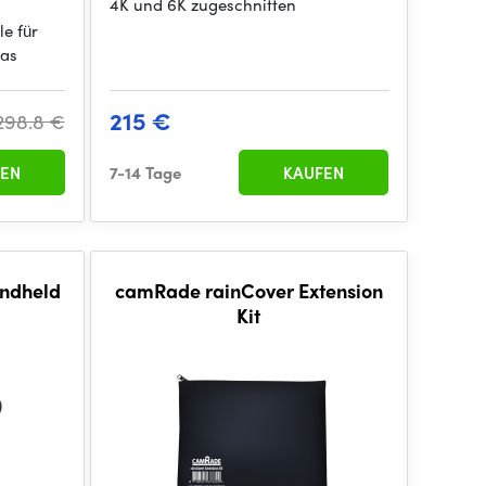
4K und 6K zugeschnitten
e für
ras
215 €
298.8 €
EN
7-14 Tage
KAUFEN
ndheld
camRade rainCover Extension
Kit