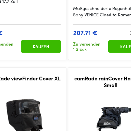
17,7 Zoll
Maßgeschneiderte Regenhüll
Sony VENICE CineAlta Kame
€
207.71 €
senden
Zu versenden
KAUFEN
KAUF
1 Stück
ade viewFinder Cover XL
camRade rainCover Ha
Small