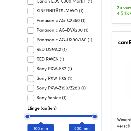
Canon EOS C300 Mark II
(1)
Zu ver
KINEFINITÄTS-MAVO
(1)
4 Stüc
Panasonic AG-CX350
(1)
Panasonic AG-DVX200
(1)
Panasonic AG-UX90/180
(1)
camR
RED DSMC2
(1)
RED RAVEN
(1)
Sony PXW-FS7
(1)
Sony PXW-FX9
(1)
Sony PXW-Z190/Z280
(1)
Sony Venice
(1)
Länge (außen)
Wesent
versch
100 mm
500 mm