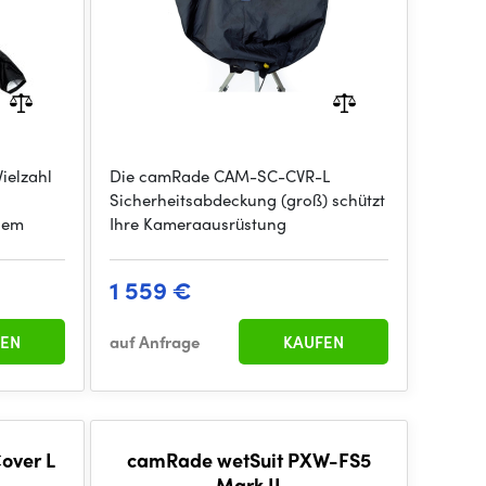
Vielzahl
Die camRade CAM-SC-CVR-L
Sicherheitsabdeckung (groß) schützt
nem
Ihre Kameraausrüstung
1 559 €
EN
auf Anfrage
KAUFEN
over L
camRade wetSuit PXW-FS5
Mark II