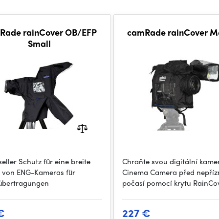
Rade rainCover OB/EFP
camRade rainCover 
Small
eller Schutz für eine breite
Chraňte svou digitální kame
e von ENG-Kameras für
Cinema Camera před nepříz
übertragungen
počasí pomocí krytu RainCo
€
227 €