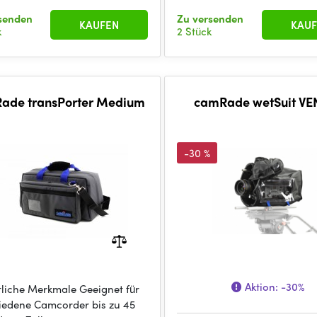
senden
Zu versenden
KAUFEN
KAUF
k
2 Stück
ade transPorter Medium
camRade wetSuit VE
-30 %
Aktion:
-30%
liche Merkmale Geeignet für
iedene Camcorder bis zu 45