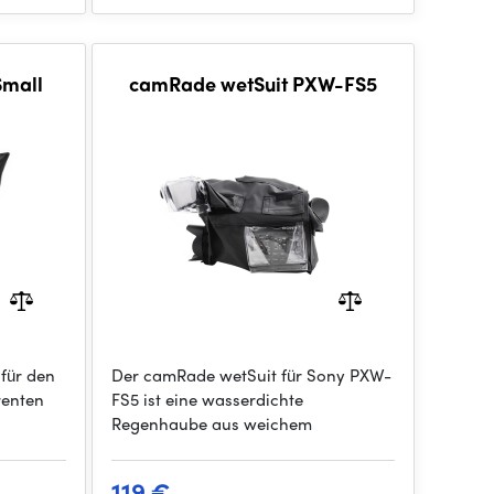
Small
camRade wetSuit PXW-FS5
für den
Der camRade wetSuit für Sony PXW-
renten
FS5 ist eine wasserdichte
Regenhaube aus weichem
119 €