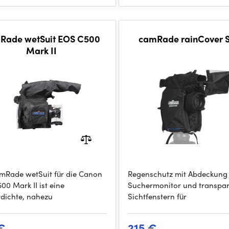
Rade wetSuit EOS C500
camRade rainCover 
Mark II
mRade wetSuit für die Canon
Regenschutz mit Abdeckung 
00 Mark II ist eine
Suchermonitor und transpa
dichte, nahezu
Sichtfenstern für
€
215 €