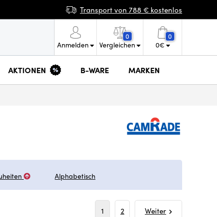
Transport von 788 € kostenlos
0
0
Anmelden
Vergleichen
0
€
AKTIONEN
B-WARE
MARKEN
uheiten
Alphabetisch
1
2
Weiter