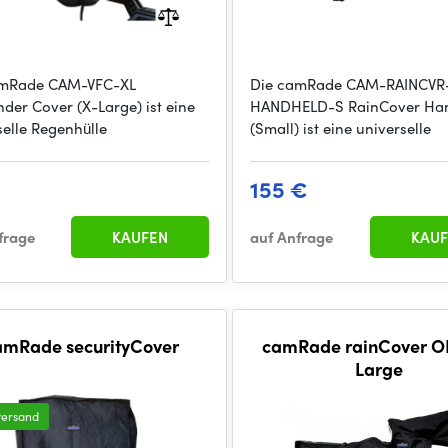
amRade CAM-VFC-XL
Die camRade CAM-RAINCVR
nder Cover (X-Large) ist eine
HANDHELD-S RainCover Ha
selle Regenhülle
(Small) ist eine universelle
€
155 €
frage
KAUFEN
auf Anfrage
KAUF
amRade securityCover
camRade rainCover O
Large
versand