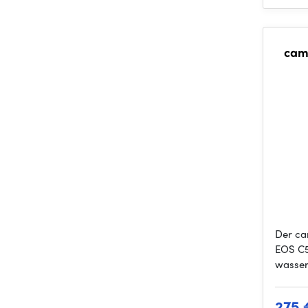
cam
Der ca
EOS C5
wasser
275 