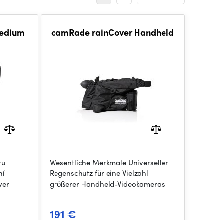
Medium
camRade rainCover Handheld
ru
Wesentliche Merkmale Universeller
ní
Regenschutz für eine Vielzahl
ver
größerer Handheld-Videokameras
191 €