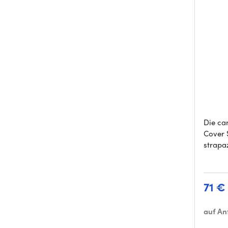
Die c
Cover 
strapa
71 €
auf An