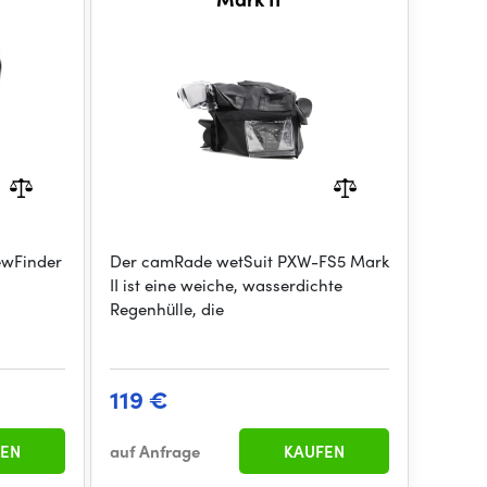
ewFinder
Der camRade wetSuit PXW-FS5 Mark
II ist eine weiche, wasserdichte
Regenhülle, die
119 €
EN
auf Anfrage
KAUFEN