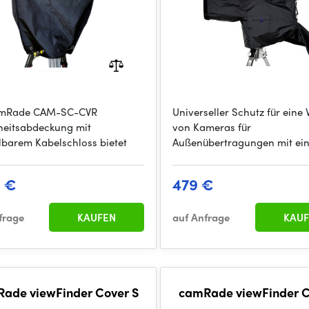
amRade CAM-SC-CVR
Universeller Schutz für eine 
heitsabdeckung mit
von Kameras für
llbarem Kabelschloss bietet
Außenübertragungen mit ei
9 €
479 €
frage
KAUFEN
auf Anfrage
KAUF
ade viewFinder Cover S
camRade viewFinder C