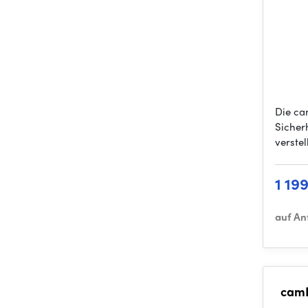
Die c
Sicher
verste
1 19
auf An
camR