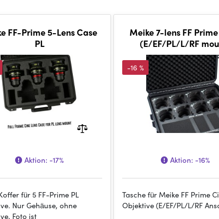
e FF-Prime 5-Lens Case
Meike 7-lens FF Prim
PL
(E/EF/PL/L/RF mou
-16 %
Aktion:
-17%
Aktion:
-16%
Koffer für 5 FF-Prime PL
Tasche für Meike FF Prime C
ive. Nur Gehäuse, ohne
Objektive (E/EF/PL/L/RF Ansc
ve, Foto ist