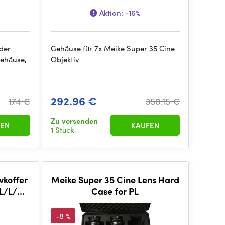
Aktion:
-16%
 der
Gehäuse für 7x Meike Super 35 Cine
Gehäuse,
Objektiv
292.96 €
174 €
350.15 €
Zu versenden
EN
KAUFEN
1 Stück
vkoffer
Meike Super 35 Cine Lens Hard
PL/L/RF
Case for PL
-8 %