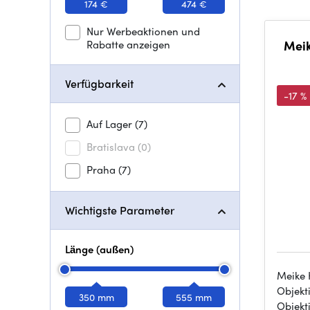
174 €
474 €
Nur Werbeaktionen und
Rabatte anzeigen
Meik
Verfügbarkeit
-17 %
Auf Lager
(7)
Bratislava
(0)
Praha
(7)
Wichtigste Parameter
Länge (außen)
Meike 
Objekt
350 mm
555 mm
Objekti