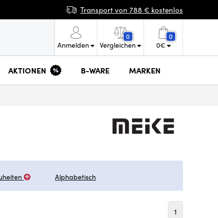
Transport von 788 € kostenlos
0
0
Anmelden
Vergleichen
0
€
AKTIONEN
B-WARE
MARKEN
uheiten
Alphabetisch
1