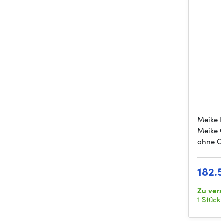
Meike K
Meike 
ohne O
182.
Zu ver
1 Stück