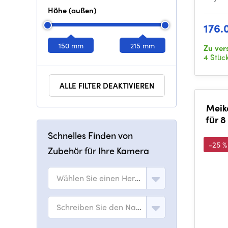
Höhe (außen)
176.
150 mm
215 mm
Zu ver
4 Stüc
ALLE FILTER DEAKTIVIEREN
Meike
für 8
Schnelles Finden von
-25 %
Zubehör für Ihre Kamera
Wählen Sie einen Hersteller
Schreiben Sie den Namen des Modells