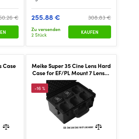
255.88 €
50.26 €
308.83 €
Zu versenden
EN
KAUFEN
2 Stück
s Case
Meike Super 35 Cine Lens Hard
Case for EF/PL Mount 7 Lenses
Case
-16 %