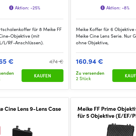
Aktion:
-25%
Aktion:
-8%
rtschalenkoffer für 8 Meike FF
Meike Koffer für 6 Objektive
Cine-Objektive (mit
Meike Cine Lens Serie. Nur 
L/L/RF-Anschlüssen).
ohne Objektive,
65 €
160.94 €
474 €
senden
Zu versenden
KAUFEN
KAUF
k
2 Stück
e Cine Lens 9-Lens Case
Meike FF Prime Objekti
für 5 Objektive (E/EF/
Mount)