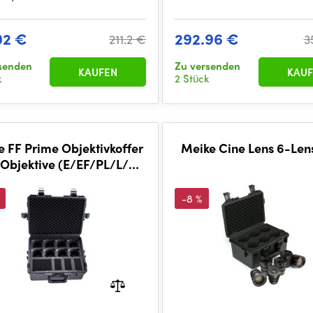
02 €
292.96 €
211.2 €
3
senden
Zu versenden
KAUFEN
KAUF
k
2 Stück
 FF Prime Objektivkoffer
Meike Cine Lens 6-Len
 Objektive (E/EF/PL/L/RF
Mount)
-8 %