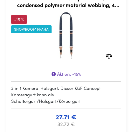
condensed polymer material webbing, 4
aluminum alloy square buckles
-15 %
SHOWROOM PRAHA
Aktion:
-15%
3 in 1 Kamera-Halsgurt. Dieser K&F Concept
Kameragurt kann als
Schultergurt/Halsgurt/Körpergurt
27.71 €
32.72 €