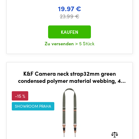
19.97 €
23.99 €
KAUFEN
Zu versenden
> 5 Stück
K&F Camera neck strap32mm green
condensed polymer material webbing, 4
aluminum alloy square buckle
-15 %
SHOWROOM PRAHA