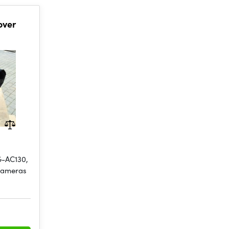
over
G-AC130,
Kameras