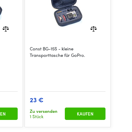
Const BG-15S - kleine
Transporttasche für GoPro.
23 €
Zu versenden
EN
KAUFEN
1 Stück