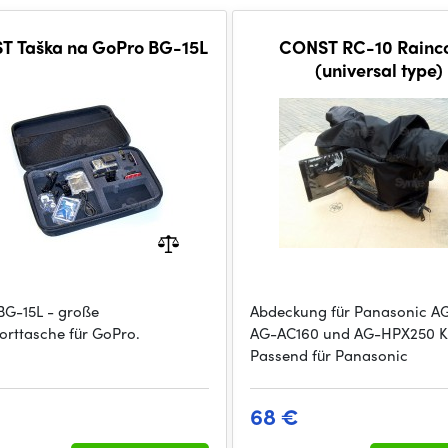
T Taška na GoPro BG-15L
CONST RC-10 Rainc
(universal type)
BG-15L - große
Abdeckung für Panasonic A
orttasche für GoPro.
AG-AC160 und AG-HPX250 
Passend für Panasonic
68 €