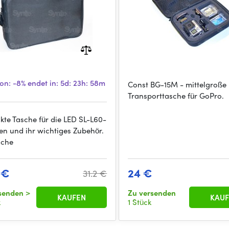
ion:
-8%
endet in:
5d: 23h: 58m
Const BG-15M - mittelgroße
Transporttasche für GoPro.
te Tasche für die LED SL-L60-
en und ihr wichtiges Zubehör.
sche
 €
24 €
31.2 €
rsenden
>
Zu versenden
KAUFEN
KAUF
k
1 Stück