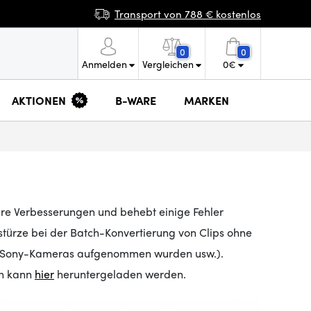
Transport von 788 € kostenlos
0
0
Anmelden
Vergleichen
0
€
AKTIONEN
B-WARE
MARKEN
nere Verbesserungen und behebt einige Fehler
ürze bei der Batch-Konvertierung von Clips ohne
mit Sony-Kameras aufgenommen wurden usw.).
on kann
hier
heruntergeladen werden.