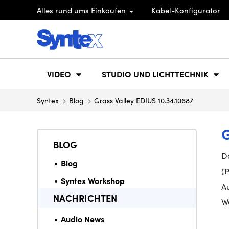
Alles rund ums Einkaufen
Kabel-Konfigurator
VIDEO
STUDIO UND LICHTTECHNIK
Syntex
Blog
Grass Valley EDIUS 10.34.10687
G
BLOG
Da
Blog
(
Syntex Workshop
A
NACHRICHTEN
We
Audio News