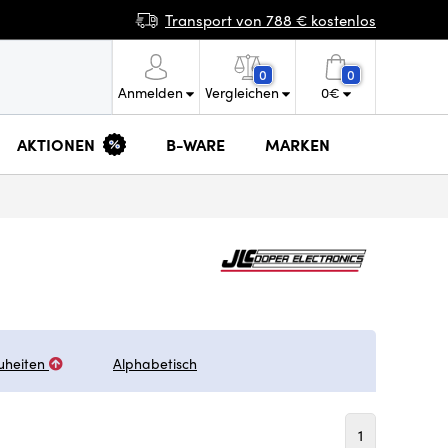
Transport von 788 € kostenlos
0
0
Anmelden
Vergleichen
0
€
AKTIONEN
B-WARE
MARKEN
uheiten
Alphabetisch
1