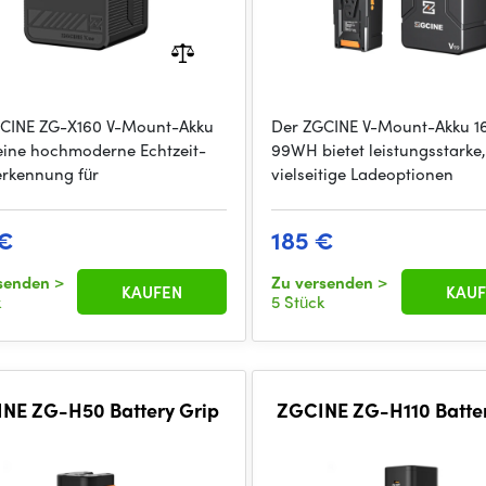
CINE ZG-X160 V-Mount-Akku
Der ZGCINE V-Mount-Akku 16
 eine hochmoderne Echtzeit-
99WH bietet leistungsstarke
rkennung für
vielseitige Ladeoptionen
 €
185 €
rsenden
>
Zu versenden
>
KAUFEN
KAUF
k
5 Stück
NE ZG-H50 Battery Grip
ZGCINE ZG-H110 Batter