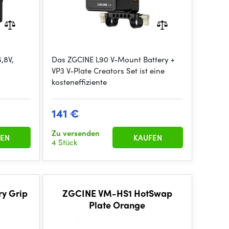
,8V,
Das ZGCINE L90 V-Mount Battery +
,
VP3 V-Plate Creators Set ist eine
kosteneffiziente
141 €
Zu versenden
EN
KAUFEN
4 Stück
y Grip
ZGCINE VM-HS1 HotSwap
Plate Orange