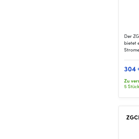
Der ZG
bietet
Strome
304
Zu ve
5 Stüc
ZGCI