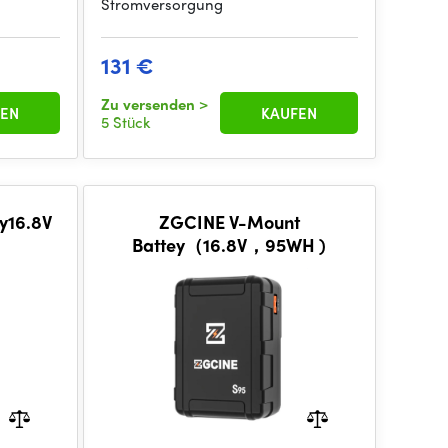
Stromversorgung
131 €
Zu versenden
>
EN
KAUFEN
5 Stück
y16.8V
ZGCINE V-Mount
Battey（16.8V，95WH )