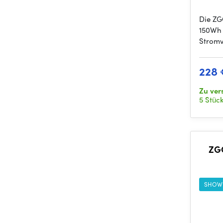
Die ZG
150Wh 
Stromv
228 
Zu ver
5 Stüc
ZG
SHOW