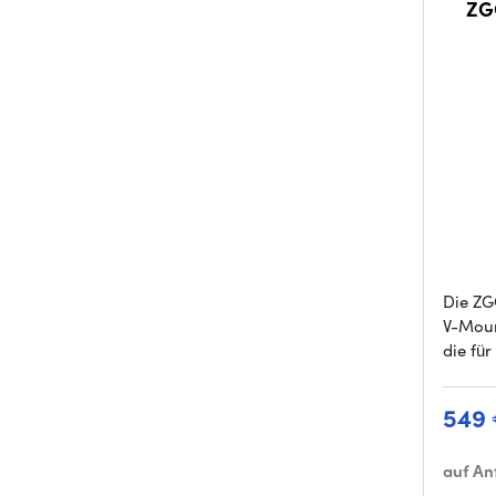
ZG
Die ZG
V-Moun
die für
549
auf An