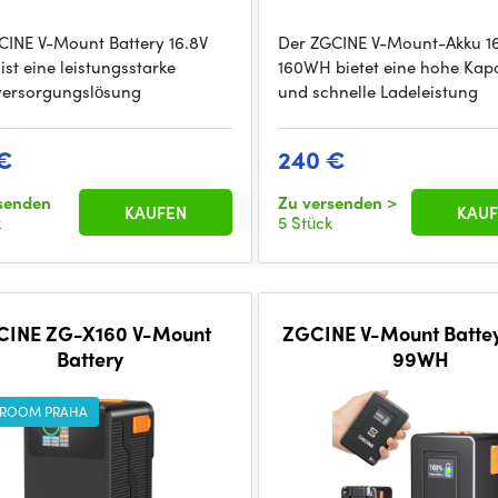
CINE V-Mount Battery 16.8V
Der ZGCINE V-Mount-Akku 1
ist eine leistungsstarke
160WH bietet eine hohe Kapa
ersorgungslösung
und schnelle Ladeleistung
€
240 €
senden
Zu versenden
>
KAUFEN
KAUF
k
5 Stück
CINE ZG-X160 V-Mount
ZGCINE V-Mount Battey
Battery
99WH
ROOM PRAHA