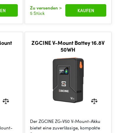
Zu versenden
>
EN
KAUFEN
5 Stück
Mount
ZGCINE V-Mount Battey 16.8V
50WH
Der ZGCINE ZG-V50 V-Mount-Akku
Mount-
bietet eine zuverlässige, kompakte