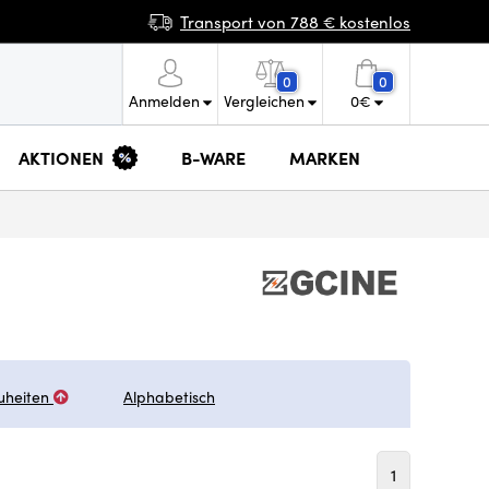
Transport von 788 € kostenlos
0
0
Anmelden
Vergleichen
0
€
AKTIONEN
B-WARE
MARKEN
uheiten
Alphabetisch
1