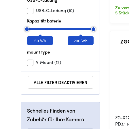
USB-C-Ladung
Zu ve
USB-C-Ladung
(10)
5 Stüc
Kapazität baterie
50 Wh
200 Wh
ZG
mount type
V-Mount
(12)
ALLE FILTER DEAKTIVIEREN
Schnelles Finden von
ZG-X22
Zubehör für Ihre Kamera
PD3.1 