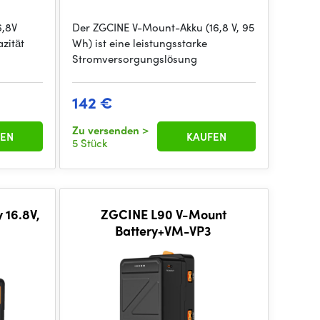
6,8V
Der ZGCINE V-Mount-Akku (16,8 V, 95
zität
Wh) ist eine leistungsstarke
Stromversorgungslösung
142 €
Zu versenden
>
EN
KAUFEN
5 Stück
 16.8V,
ZGCINE L90 V-Mount
Battery+VM-VP3