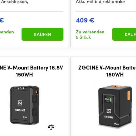
Anschlüssen,
Akku mit bidirektionaler
 €
409 €
senden
Zu versenden
KAUFEN
KAUF
k
5 Stück
E V-Mount Battery 16.8V
ZGCINE V-Mount Batte
150WH
160WH