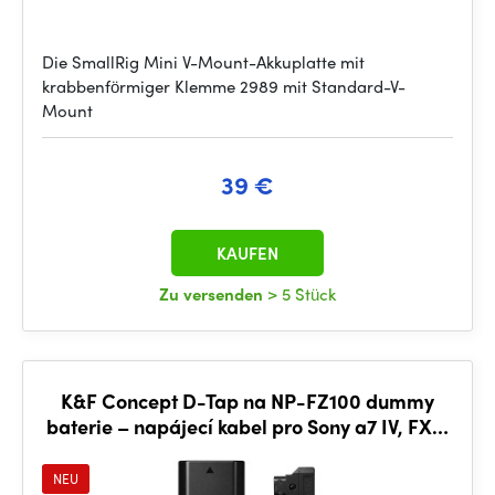
Die SmallRig Mini V-Mount-Akkuplatte mit
krabbenförmiger Klemme 2989 mit Standard-V-
Mount
39 €
KAUFEN
Zu versenden
> 5 Stück
K&F Concept D-Tap na NP-FZ100 dummy
baterie – napájecí kabel pro Sony a7 IV, FX3,
FX30, a7S III
NEU