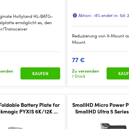
Aktion:
-8%
endet in:
5d: 
iginale Hollyland HL-BATG-
lplatte ermöglicht es, den
r/Transceiver
Reduzierung von V-Mount a
Mount.
€
77 €
senden
Zu versenden
KAUFEN
KAUF
k
1 Stück
 Foldable Battery Plate for
SmallHD Micro Power Pl
ckmagic PYXIS 6K/12K -
SmallHD Ultra 5 Series
Gold Mount
Mount)