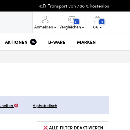
Transport von 788 € kostenlos
0
0
Anmelden
Vergleichen
0
€
AKTIONEN
B-WARE
MARKEN
uheiten
Alphabetisch
ALLE FILTER DEAKTIVIEREN