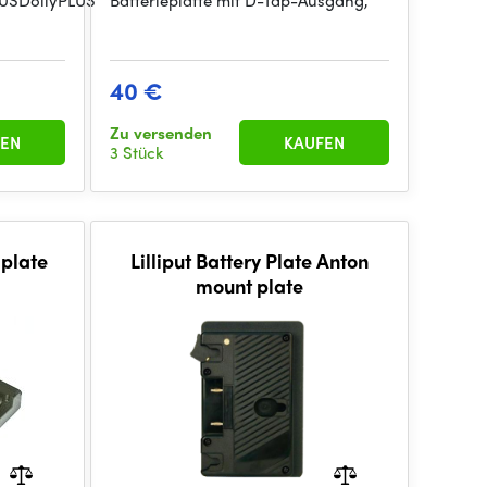
LUSDollyPLUS
Batterieplatte mit D-Tap-Ausgang,
40 €
Zu versenden
EN
KAUFEN
3 Stück
plate
Lilliput Battery Plate Anton
mount plate