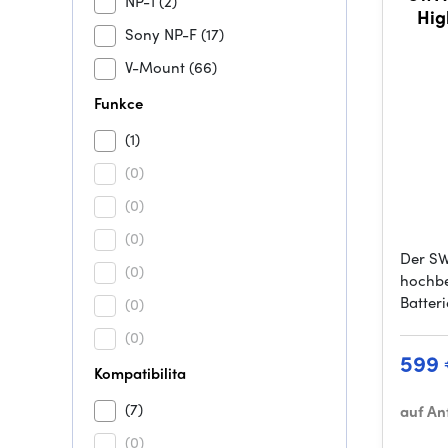
NP-1
(2)
High 
Sony NP-F
(17)
Sta
V-Mount
(66)
Funkce
(1)
(0)
(0)
(0)
Der SW
(0)
hochbe
Batter
(0)
(0)
599
Kompatibilita
(7)
auf An
(0)