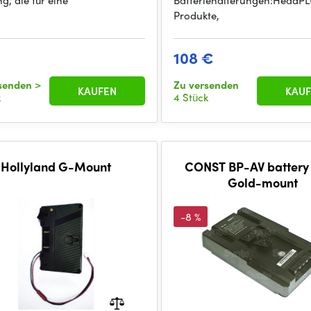
g, die für eine
Batteriehalterungen:HeadP
Produkte,
€
108 €
rsenden
>
Zu versenden
KAUFEN
KAUF
k
4 Stück
Hollyland G-Mount
CONST BP-AV battery 
Gold-mount
-8 %