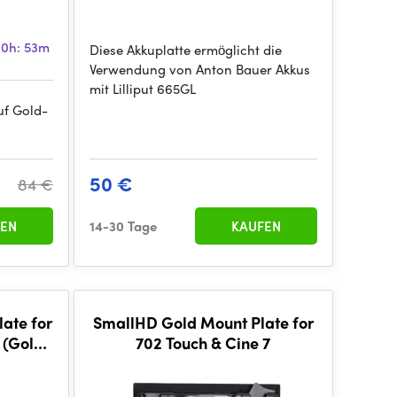
20h: 53m
Diese Akkuplatte ermöglicht die
Verwendung von Anton Bauer Akkus
mit Lilliput 665GL
uf Gold-
50 €
84 €
EN
14-30 Tage
KAUFEN
ate for
SmallHD Gold Mount Plate for
 (Gold
702 Touch & Cine 7