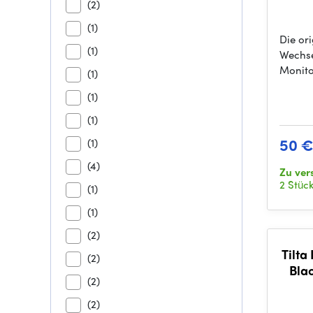
(2)
(1)
Die or
(1)
Wechse
Monito
(1)
(1)
(1)
50 
(1)
(4)
Zu ver
2 Stüc
(1)
(1)
(2)
Tilta
(2)
Bla
(2)
(2)