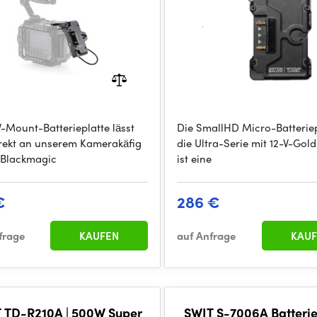
V-Mount-Batterieplatte lässt
Die SmallHD Micro-Batteriep
irekt an unserem Kamerakäfig
die Ultra-Serie mit 12-V-Go
e Blackmagic
ist eine
€
286 €
frage
KAUFEN
auf Anfrage
KAUF
 TD-R210A | 500W Super
SWIT S-7006A Batterie