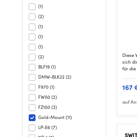
(1)
(2)
(1)
(1)
(1)
Diese 
(2)
sich d
BLF19
(1)
für di
DMW-BLK22
(2)
167 
F970
(1)
FW50
(2)
auf An
FZ100
(3)
Gold-Mount
(11)
LP-E6
(7)
SWIT