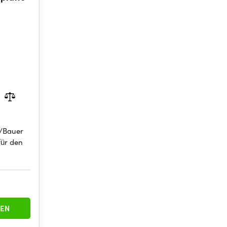
n/Bauer
für den
EN