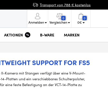
Transport von 788 € kostenlos
0
0
Anmelden
Vergleichen
0
€
AKTIONEN
B-WARE
MARKEN
HTWEIGHT SUPPORT FOR FS5
 II-Kamera
mit Stangen verfügt über eine V-Mount-
-14-Platten und ein verschiebbares Schulterpolster,
für eine feste Befestigung an der VCT-14-Platte zu