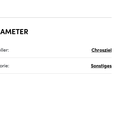
RAMETER
ller:
Chrosziel
orie:
Sonstiges