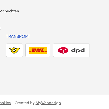
achrichten
m
TRANSPORT
ookies
. | Created by
MyWebdesign