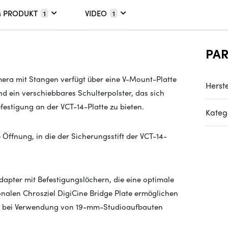
M PRODUKT
VIDEO
1
1
PA
mera
mit Stangen verfügt über eine V-Mount-Platte
Herste
nd ein verschiebbares Schulterpolster, das sich
efestigung an der VCT-14-Platte zu bieten.
Kateg
 Öffnung, in die der Sicherungsstift der VCT-14-
adapter mit Befestigungslöchern, die eine optimale
onalen Chrosziel DigiCine Bridge Plate ermöglichen
hse bei Verwendung von 19-mm-Studioaufbauten