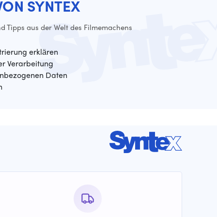
VON SYNTEX
d Tipps aus der Welt des Filmemachens
trierung erklären
der Verarbeitung
enbezogenen Daten
n