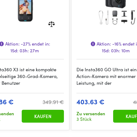
Aktion:
-27%
endet in:
Aktion:
-16%
endet i
15d: 03h: 27m
15d: 03h: 10m
sta360 X3 ist eine kompakte
Die Insta360 GO Ultra ist ein
elseitige 360-Grad-Kamera,
Action-Kamera mit enormer
r Benutzer
Leistung, mit der
86 €
403.63 €
349.91 €
4
senden
Zu versenden
KAUFEN
KAUF
k
3 Stück