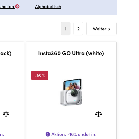
uheiten
Alphabetisch
1
2
Weiter
lack)
Insta360 GO Ultra (white)
-16 %
n:
Aktion:
-16%
endet in: