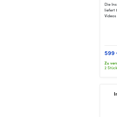
Die In
liefert
Videos
599
Zu ver
2 Stüc
I