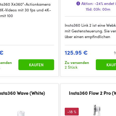
Aktion:
-24%
endet 
sta360 X4360°-Actionkamera
15d: 03h: 00m
 8K-Videos mit 30 fps und 4K-
 mit 100
Insta360 Link 2 ist eine We
mit Gestensteuerung. Sie ve
über einen empfindlichen
 €
125.95 €
senden
Zu versenden
KAUFEN
KAUF
k
2 Stück
nsta360 Wave (White)
Insta360 Flow 2 Pro (
-18 %