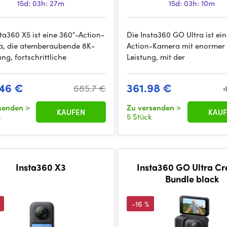
15d: 03h: 27m
15d: 03h: 10m
sta360 X5 ist eine 360°-Action-
Die Insta360 GO Ultra ist ein
, die atemberaubende 8K-
Action-Kamera mit enormer
ng, fortschrittliche
Leistung, mit der
46 €
361.98 €
685.7 €
rsenden
>
Zu versenden
>
KAUFEN
KAUF
k
5 Stück
Insta360 X3
Insta360 GO Ultra Cr
Bundle black
-16 %