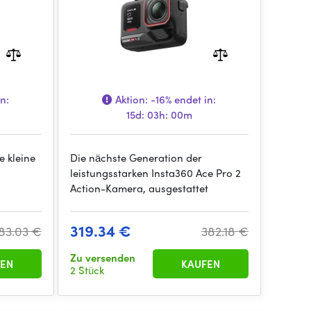
n:
Aktion:
-16%
endet in:
15d: 03h: 00m
e kleine
Die nächste Generation der
leistungsstarken Insta360 Ace Pro 2
Action-Kamera, ausgestattet
319.34 €
83.03 €
382.18 €
Zu versenden
EN
KAUFEN
2 Stück