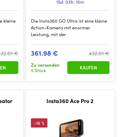
15d: 03h: 10m
e kleine
Die Insta360 GO Ultra ist eine kleine
Action-Kamera mit enormer
Leistung, mit der
361.98 €
432.61 €
432.61 €
Zu versenden
EN
KAUFEN
5 Stück
eator
Insta360 Ace Pro 2
-16 %