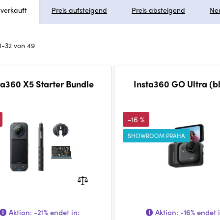
tverkauft
Preis aufsteigend
Preis absteigend
Ne
1-32 von 49
ta360 X5 Starter Bundle
Insta360 GO Ultra (b
-16 %
SHOWROOM PRAHA
Aktion:
-21%
endet in:
Aktion:
-16%
endet i