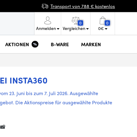
Transport von 788 € kostenlos
0
0
Anmelden
Vergleichen
0
€
AKTIONEN
B-WARE
MARKEN
 INSTA360
m 23. Juni bis zum 7. Juli 2026. Ausgewählte
ngebot. Die Aktionspreise für ausgewählte Produkte
️📸