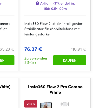
in:
Aktion:
-31%
endet in:
15d: 03h: 00m
bkamera
Insta360 Flow 2 ist ein intelligenter
rfügt
Stabilisator für Mobiltelefone mit
leistungsstarker
76.37 €
165.23 €
110.91 €
Zu versenden
EN
KAUFEN
2 Stück
White)
Insta360 Flow 2 Pro Combo
White
-19 %