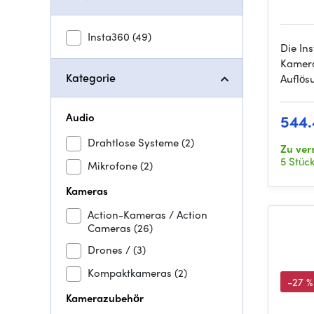
Insta360
(49)
Die In
Kamera
Kategorie
Auflösu
Audio
544.
Drahtlose Systeme
(2)
Zu ve
5 Stüc
Mikrofone
(2)
Kameras
Action-Kameras / Action
Cameras
(26)
Drones /
(3)
Kompaktkameras
(2)
-27 %
Kamerazubehör