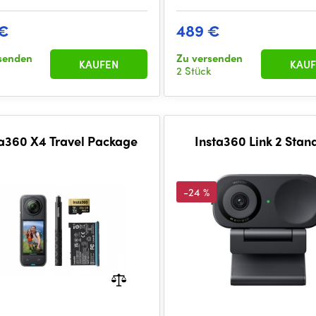
 €
489 €
senden
Zu versenden
KAUFEN
KAUF
2 Stück
ta360 X4 Travel Package
Insta360 Link 2 Stan
-24 %