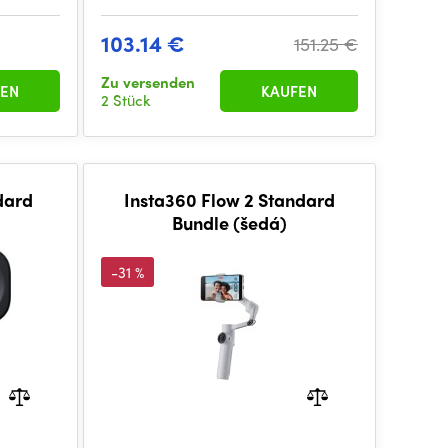
103.14 €
151.25 €
Zu versenden
EN
KAUFEN
2 Stück
dard
Insta360 Flow 2 Standard
Bundle (šedá)
-31 %