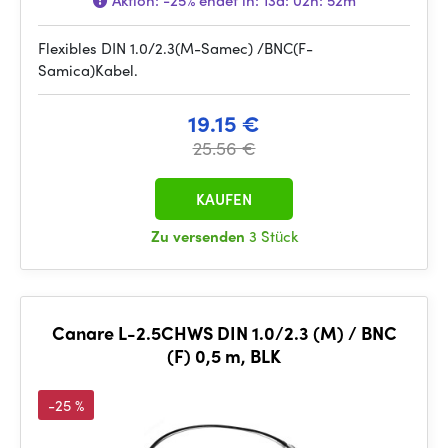
Aktion:
-25%
endet in:
13d: 02h: 52m
Flexibles DIN 1.0/2.3(M-Samec) /BNC(F-
Samica)Kabel.
19.15 €
25.56 €
KAUFEN
Zu versenden
3 Stück
Canare L-2.5CHWS DIN 1.0/2.3 (M) / BNC
(F) 0,5 m, BLK
-25 %