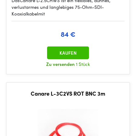
DasCanare L-2.5CHWS ist ein flexibles, dünnes,
verlustarmes und langlebiges 75-Ohm-SDI-
Koaxialkabelmit
84 €
KAUFEN
Zu versenden
1 Stück
Canare L-3C2VS ROT BNC 3m