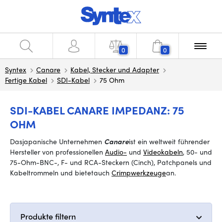
0
0
Syntex
Canare
Kabel, Stecker und Adapter
Fertige Kabel
SDI-Kabel
75 Ohm
SDI-KABEL CANARE IMPEDANZ: 75
OHM
Das
japanische Unternehmen
Canare
ist ein weltweit führender
Hersteller von professionellen
Audio-
und
Videokabeln
, 50- und
75-Ohm-BNC-, F- und RCA-Steckern (Cinch), Patchpanels und
Kabeltrommeln und bietet
auch
Crimpwerkzeuge
an
.
Produkte filtern