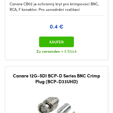
Canare CB02 je ochranný kryt pro krimpovací BNC,
RCA, F konektor. Pro usnadnění rozlišení
0.4 €
KAUFEN
Zu versenden
> 5 Stück
Canare 12G-SDI BCP-D Series BNC Crimp
Plug (BCP-D33UHD)