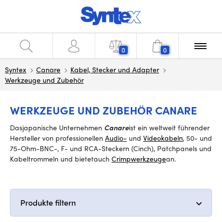
0
0
Syntex
Canare
Kabel, Stecker und Adapter
Werkzeuge und Zubehör
WERKZEUGE UND ZUBEHÖR CANARE
Das
japanische Unternehmen
Canare
ist ein weltweit führender
Hersteller von professionellen
Audio-
und
Videokabeln
, 50- und
75-Ohm-BNC-, F- und RCA-Steckern (Cinch), Patchpanels und
Kabeltrommeln und bietet
auch
Crimpwerkzeuge
an
.
Produkte filtern