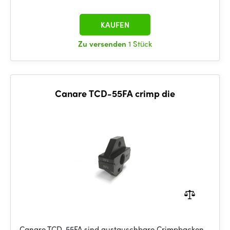
KAUFEN
Zu versenden
1 Stück
Canare TCD-55FA crimp die
Canare TCD-55FA sind austauschbare Crimpbacken