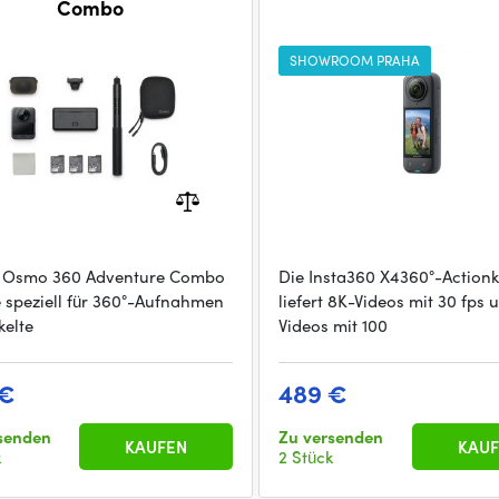
Combo
SHOWROOM PRAHA
I Osmo 360 Adventure Combo
Die Insta360 X4360°-Action
ne speziell für 360°-Aufnahmen
liefert 8K-Videos mit 30 fps 
kelte
Videos mit 100
 €
489 €
senden
Zu versenden
KAUFEN
KAUF
k
2 Stück