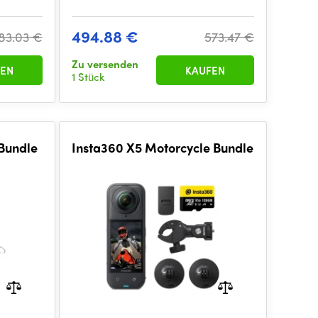
494.88 €
83.03 €
573.47 €
Zu versenden
EN
KAUFEN
1 Stück
 Bundle
Insta360 X5 Motorcycle Bundle