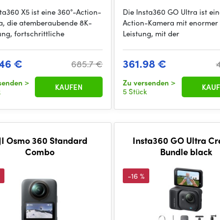
sta360 X5 ist eine 360°-Action-
Die Insta360 GO Ultra ist ein
, die atemberaubende 8K-
Action-Kamera mit enormer
ng, fortschrittliche
Leistung, mit der
46 €
361.98 €
685.7 €
rsenden
>
Zu versenden
>
KAUFEN
KAUF
k
5 Stück
I Osmo 360 Standard
Insta360 GO Ultra Cr
Combo
Bundle black
-16 %