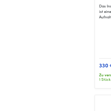
Das In
ist ei
Aufnah
330 
Zu ver
1 Stück