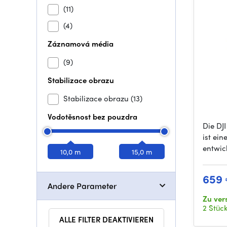
(11)
(4)
Záznamová média
(9)
Stabilizace obrazu
Stabilizace obrazu
(13)
Vodotěsnost bez pouzdra
Die DJ
ist ei
entwic
10,0 m
15,0 m
659
Andere Parameter
Zu ver
2 Stüc
ALLE FILTER DEAKTIVIEREN