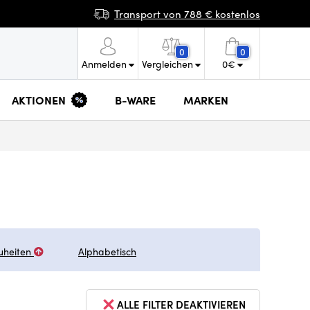
Transport von 788 € kostenlos
0
0
Anmelden
Vergleichen
0
€
AKTIONEN
B-WARE
MARKEN
uheiten
Alphabetisch
ALLE FILTER DEAKTIVIEREN