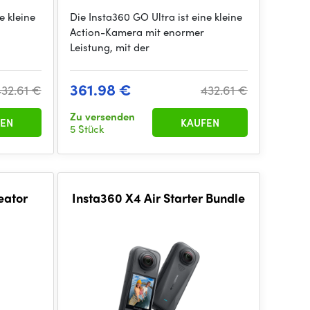
e kleine
Die Insta360 GO Ultra ist eine kleine
Action-Kamera mit enormer
Leistung, mit der
361.98 €
432.61 €
432.61 €
Zu versenden
EN
KAUFEN
5 Stück
eator
Insta360 X4 Air Starter Bundle