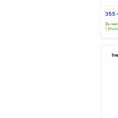
355
Zu ver
1 Stück
In