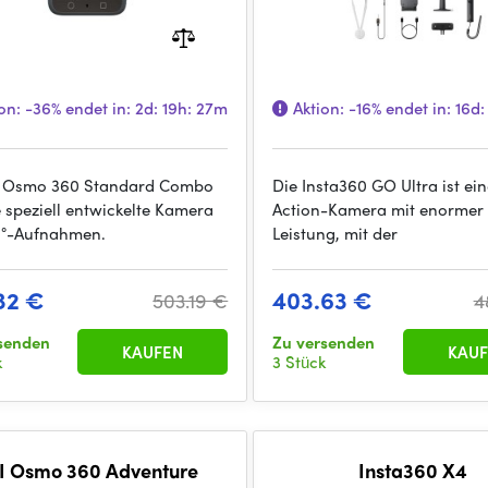
on:
-36%
endet in:
2d: 19h: 27m
Aktion:
-16%
endet in:
16d:
I Osmo 360 Standard Combo
Die Insta360 GO Ultra ist ein
e speziell entwickelte Kamera
Action-Kamera mit enormer
0°-Aufnahmen.
Leistung, mit der
32 €
403.63 €
503.19 €
4
senden
Zu versenden
KAUFEN
KAUF
k
3 Stück
I Osmo 360 Adventure
Insta360 X4