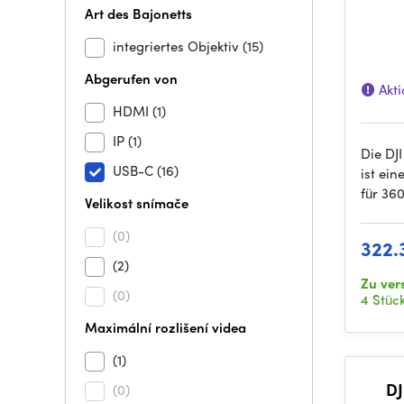
Art des Bajonetts
integriertes Objektiv
(15)
Abgerufen von
Akti
HDMI
(1)
IP
(1)
Die DJ
USB-C
(16)
ist ein
für 36
Velikost snímače
(0)
322.
(2)
Zu ver
(0)
4 Stüc
Maximální rozlišení videa
(1)
DJ
(0)