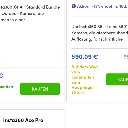
Aktion:
-13%
endet in:
16d:
sta360 X4 Air Standard Bundle
ne Outdoor-Kamera, die
men in einer
Die Insta360 X5 ist eine 360
Kamera, die atemberaubend
Auflösung, fortschrittliche
590.09 €
6
Auf dem Weg
vom
€
Lieferanten
KAUF
zum
senden
Hauptlager
KAUFEN
1 Stück
Insta360 Ace Pro