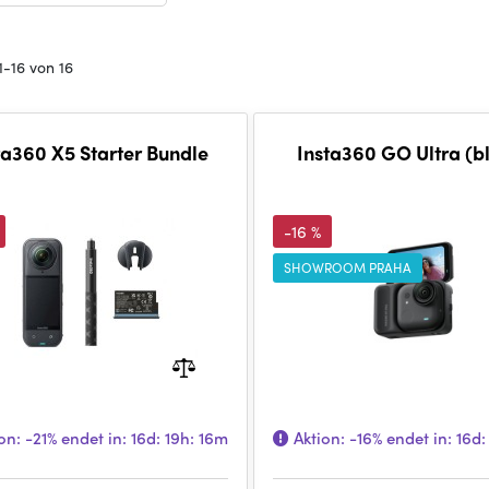
1-16 von 16
ta360 X5 Starter Bundle
Insta360 GO Ultra (b
-16 %
SHOWROOM PRAHA
on:
-21%
endet in:
16d: 19h: 16m
Aktion:
-16%
endet in:
16d: