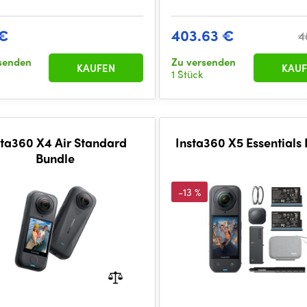
 €
403.63 €
4
senden
Zu versenden
KAUFEN
KAUF
1 Stück
sta360 X4 Air Standard
Insta360 X5 Essentials
Bundle
-13 %