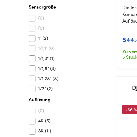
Sensorgröße
Die In
Kamera
(0)
Auflösu
(0)
1"
(2)
544.
1/1,1"
(0)
Zu ve
5 Stüc
1/1,3"
(1)
1/1,8"
(3)
1/1.28"
(8)
DJ
1/2"
(2)
Auflösung
-36 %
(0)
4K
(5)
8K
(11)