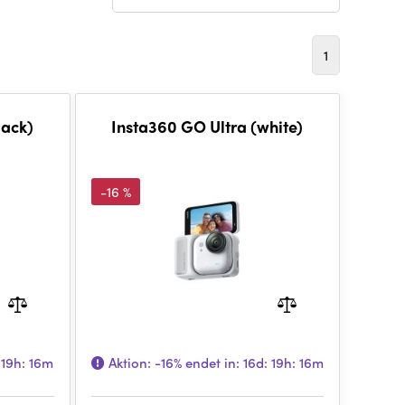
1
lack)
Insta360 GO Ultra (white)
-16 %
 19h: 16m
Aktion:
-16%
endet in:
16d: 19h: 16m