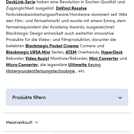
DeckLink-Serie
haben eine Revolution in Sachen Qualität und
Zugänglichkeit ausgelöst.
DaVinci Resolve
Farbvideobearbeitungssoftware/Hardware dominiert seit 1984
den Film- und Fernsehmarkt und wurde mit einem Emmy, dem
Fernsehäquivalent der Academy Awards, ausgezeichnet.
Blackmagic Design entwickelt auch weiterhin innovative
Produkte für die Video- und Filmproduktion, darunter die
beliebten
Blackmagic Pocket Cinema
Camera
und
Blackmagic URSA Mini
Serien
,
ATEM
Overheads
,
HyperDeck
Rekorder
,
Video Assist
Monitore/Rekorder
,
Mini Converter
und
Micro Converter
, die legendäre
Ultimatte
Keying
Hintergrundentfernungstechnologie
, etc.
Produkte filtern
Meistverkauft