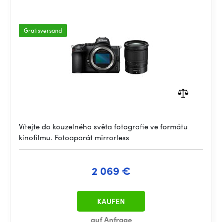
Gratisversand
Vítejte do kouzelného světa fotografie ve formátu
kinofilmu. Fotoaparát mirrorless
2 069 €
KAUFEN
auf Anfrage