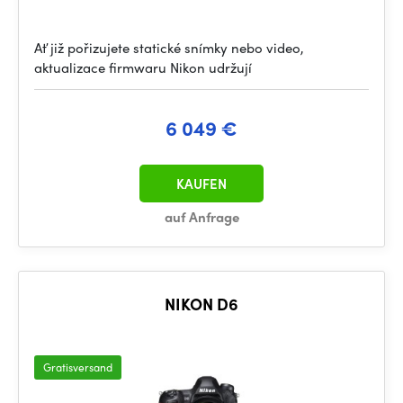
Ať již pořizujete statické snímky nebo video,
aktualizace firmwaru Nikon udržují
6 049 €
KAUFEN
auf Anfrage
NIKON D6
Gratisversand