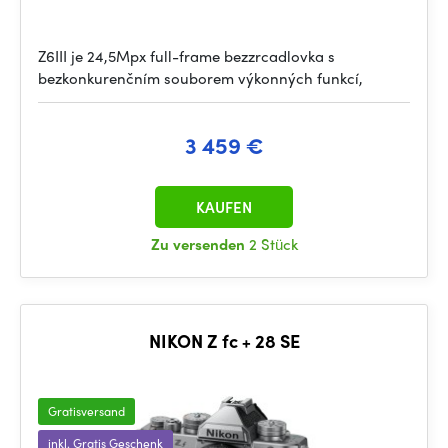
Z6III je 24,5Mpx full-frame bezzrcadlovka s
bezkonkurenčním souborem výkonných funkcí,
3 459 €
KAUFEN
Zu versenden
2 Stück
NIKON Z fc + 28 SE
Gratisversand
inkl. Gratis Geschenk