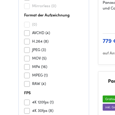
Panaso
Mirrorless
(0)
und Co
Format der Aufzeichnung
(0)
AVCHD
(4)
779 
H.264
(8)
JPEG
(3)
auf An
MOV
(5)
MP4
(16)
MPEG
(1)
Pa
RAW
(4)
FPS
Gratis
4K 120fps
(1)
inkl. 
4K 30fps
(8)