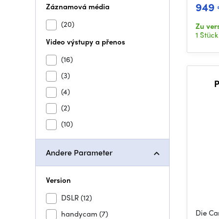
949
Záznamová média
(20)
Zu ver
1 Stück
Video výstupy a přenos
(16)
(3)
P
(4)
(2)
(10)
Andere Parameter
Version
DSLR
(12)
Die Ca
handycam
(7)