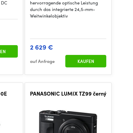
A DC
hervorragende optische Leistung
durch das integrierte 24,5-mm-
Weitwinkelobjektiv
2 629 €
EN
auf Anfrage
KAUFEN
00E
PANASONIC LUMIX TZ99 černý