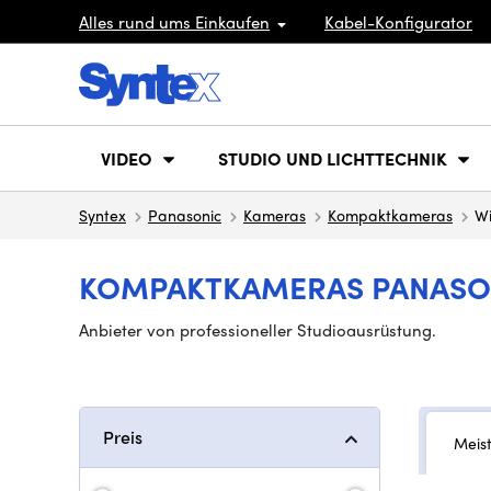
Alles rund ums Einkaufen
Kabel-Konfigurator
VIDEO
STUDIO UND LICHTTECHNIK
Syntex
Panasonic
Kameras
Kompaktkameras
Wi
KOMPAKTKAMERAS PANASON
Anbieter von professioneller Studioausrüstung.
Preis
Meis