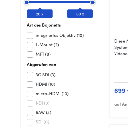
20 x
60 x
Art des Bajonetts
integriertes Objektiv
(10)
Diese 
L-Mount
(2)
System
Videoe
MFT
(8)
Abgerufen von
3G SDI
(3)
HDMI
(10)
699
micro-HDMI
(10)
NDI
(0)
auf An
RAW
(4)
SDI
(0)