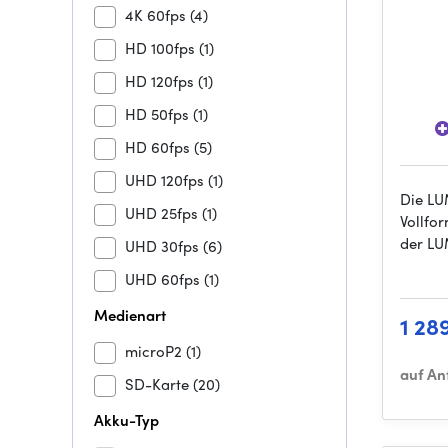
4K 60fps
(4)
HD 100fps
(1)
HD 120fps
(1)
HD 50fps
(1)
HD 60fps
(5)
UHD 120fps
(1)
Die LU
UHD 25fps
(1)
Vollfo
der LU
UHD 30fps
(6)
UHD 60fps
(1)
Medienart
1 28
microP2
(1)
auf An
SD-Karte
(20)
Akku-Typ