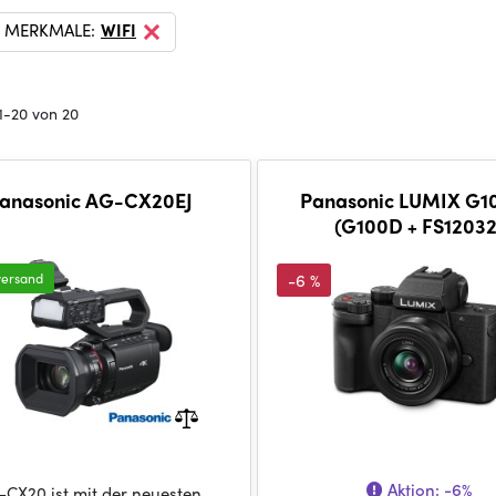
 MERKMALE:
WIFI
1-20 von 20
anasonic AG-CX20EJ
Panasonic LUMIX G1
(G100D + FS12032
versand
-6 %
Aktion:
-6%
-CX20 ist mit der neuesten