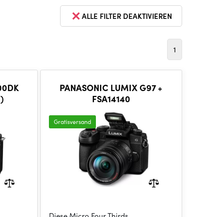
ALLE FILTER DEAKTIVIEREN
1
00DK
PANASONIC LUMIX G97 +
)
FSA14140
Gratisversand
Diese Micro Four Thirds