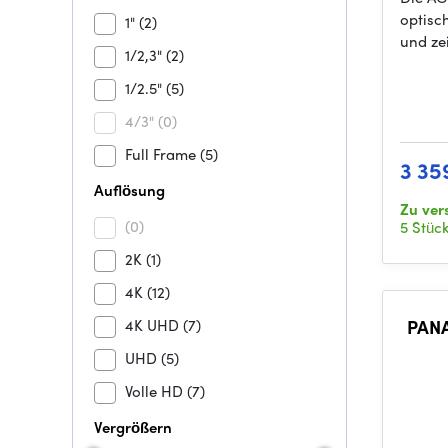
optisc
1"
(2)
und ze
1/2,3"
(2)
1/2.5"
(5)
4/3"
(0)
Full Frame
(5)
3 35
Auflösung
Zu ver
(0)
5 Stüc
2K
(1)
4K
(12)
4K UHD
(7)
PANA
UHD
(5)
Volle HD
(7)
Vergrößern