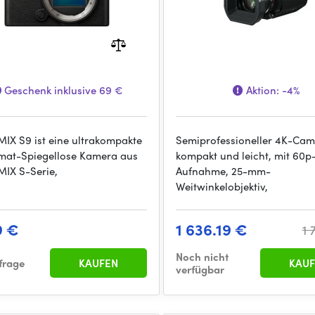
Geschenk inklusive 69 €
Aktion:
-4%
MIX S9 ist eine ultrakompakte
Semiprofessioneller 4K-Cam
rmat-Spiegellose Kamera aus
kompakt und leicht, mit 60p
MIX S-Serie,
Aufnahme, 25-mm-
Weitwinkelobjektiv,
9 €
1 636.19 €
1 
Noch nicht
frage
KAUFEN
KAUF
verfügbar