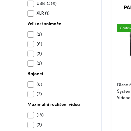
USB-C
(6)
PA
XLR
(1)
Velikost snímače
Gratis
(2)
(6)
(2)
(2)
Bajonet
(8)
Diese 
System
(2)
Videoe
Maximální rozlišení videa
(18)
(2)