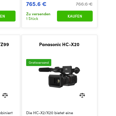
765.6 €
766.6 €
Zu versenden
EN
KAUFEN
1 Stück
TZ99
Panasonic HC-X20
Gratisversand
biniert
Die HC-X2/X20 bietet eine