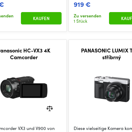
 €
919 €
senden
Zu versenden
KAUFEN
KAUF
1 Stück
anasonic HC-VX3 4K
PANASONIC LUMIX 
Camcorder
stříbrný
mcorder VX3 und V900 von
Diese vielseitige Kamera kom