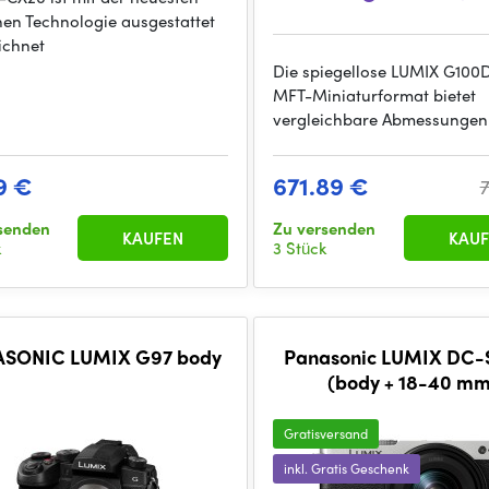
hen Technologie ausgestattet
ichnet
Die spiegellose LUMIX G100
MFT-Miniaturformat bietet
vergleichbare Abmessungen
9 €
671.89 €
senden
Zu versenden
KAUFEN
KAUF
k
3 Stück
SONIC LUMIX G97 body
Panasonic LUMIX DC
(body + 18-40 m
(black/silver)
Gratisversand
inkl. Gratis Geschenk