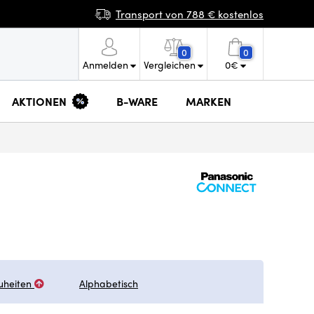
Transport von 788 € kostenlos
0
0
Anmelden
Vergleichen
0
€
AKTIONEN
B-WARE
MARKEN
uheiten
Alphabetisch