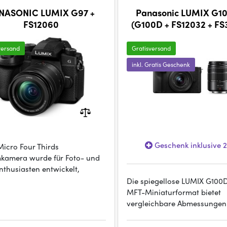
NASONIC LUMIX G97 +
Panasonic LUMIX G
FS12060
(G100D + FS12032 + FS
versand
Gratisversand
inkl. Gratis Geschenk
Geschenk inklusive 
Micro Four Thirds
kamera wurde für Foto- und
nthusiasten entwickelt,
Die spiegellose LUMIX G100
MFT-Miniaturformat bietet
vergleichbare Abmessungen