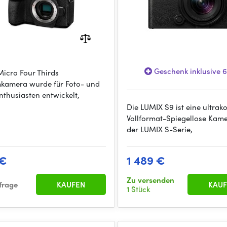
Geschenk inklusive 
Micro Four Thirds
kamera wurde für Foto- und
nthusiasten entwickelt,
Die LUMIX S9 ist eine ultra
Vollformat-Spiegellose Kam
der LUMIX S-Serie,
 €
1 489 €
Zu versenden
frage
KAUFEN
KAUF
1 Stück