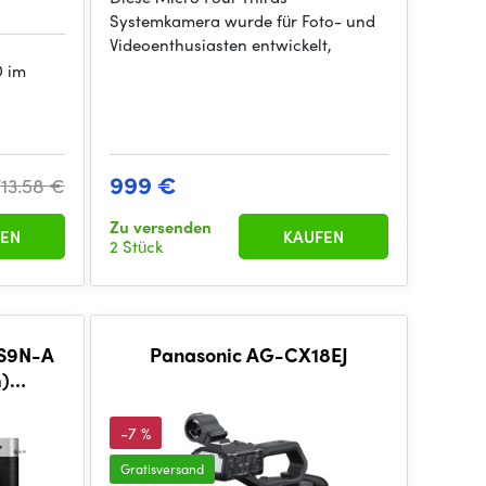
Systemkamera wurde für Foto- und
Videoenthusiasten entwickelt,
D im
999 €
713.58 €
Zu versenden
EN
KAUFEN
2 Stück
-S9N-A
Panasonic AG-CX18EJ
m)
-7 %
Gratisversand