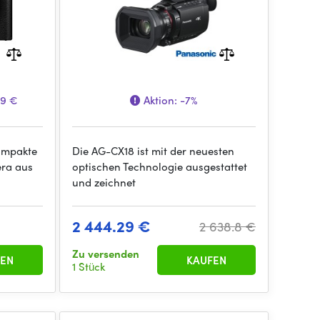
69 €
Aktion:
-7%
kompakte
Die AG-CX18 ist mit der neuesten
era aus
optischen Technologie ausgestattet
und zeichnet
2 444.29 €
2 638.8 €
Zu versenden
EN
KAUFEN
1 Stück