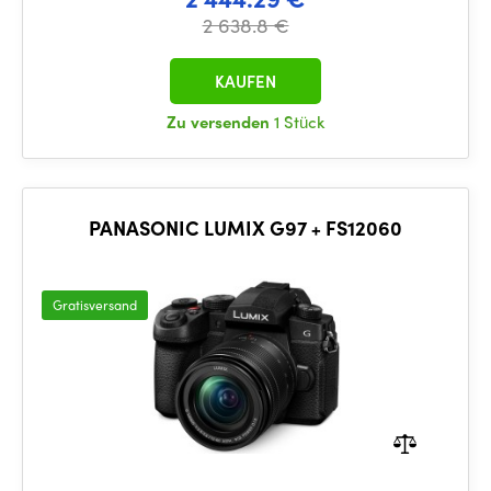
2 638.8 €
KAUFEN
Zu versenden
1 Stück
PANASONIC LUMIX G97 + FS12060
Gratisversand