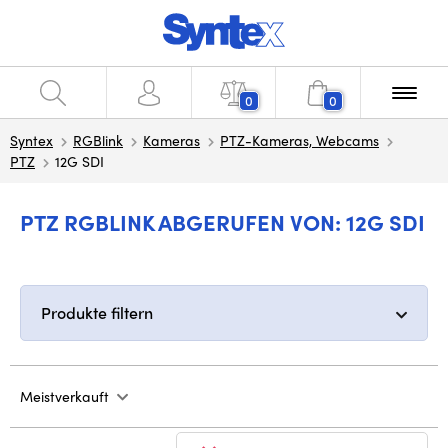
0
0
Syntex
RGBlink
Kameras
PTZ-Kameras, Webcams
PTZ
12G SDI
PTZ RGBLINK ABGERUFEN VON: 12G SDI
Produkte filtern
Meistverkauft