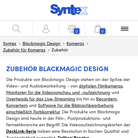
0
0
Syntex
Blackmagic Design
Kameras
Zubehör für Kameras
Zubehör
ZUBEHÖR BLACKMAGIC DESIGN
Die Produkte von Blackmagic Design stehen an der Spitze der
Video- und Audiobearbeitung - von
digitalen Filmkameras
,
Monitoren für die Videovorschau und -aufzeichnung
und
Overheads für das Live-Streaming
bis
hin zu
Recordern
,
Konvertern
und
Software für die Bildnachbearbeitung
einschließlich Farbkorrektur
. Die Produkte von Blackmagic
Design sind heute in der Film-, Postproduktions- und
Fernsehbranche ein Begriff.
Die
Videoaufzeichnungskarten
der
DeckLink-Serie
haben eine Revolution in Sachen Qualität und
Zugänglichkeit ausgelöst.
DaVinci Resolve