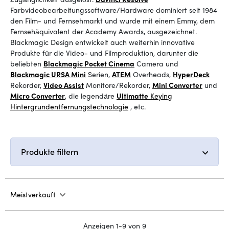
Farbvideobearbeitungssoftware/Hardware dominiert seit 1984
den Film- und Fernsehmarkt und wurde mit einem Emmy, dem
Fernsehäquivalent der Academy Awards, ausgezeichnet.
Blackmagic Design entwickelt auch weiterhin innovative
Produkte für die Video- und Filmproduktion, darunter die
beliebten
Blackmagic Pocket Cinema
Camera
und
Blackmagic URSA Mini
Serien
,
ATEM
Overheads
,
HyperDeck
Rekorder
,
Video Assist
Monitore/Rekorder
,
Mini Converter
und
Micro Converter
, die legendäre
Ultimatte
Keying
Hintergrundentfernungstechnologie
, etc.
Produkte filtern
Meistverkauft
Anzeigen 1-9 von 9