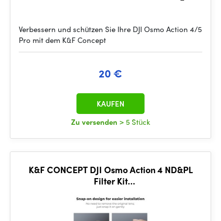
Verbessern und schützen Sie Ihre DJI Osmo Action 4/5
Pro mit dem K&F Concept
20 €
KAUFEN
Zu versenden
> 5 Stück
K&F CONCEPT DJI Osmo Action 4 ND&PL
Filter Kit
ND8&PL+ND16&PL+ND32&PL+ND64&PL 4
Pack, Optical Glass