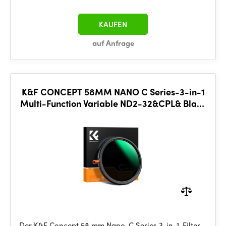
KAUFEN
auf Anfrage
K&F CONCEPT 58MM NANO C Series-3-in-1
Multi-Function Variable ND2-32&CPL& Black
Mist 1/4, anti-refle
Der K&F Concept 58 mm Nano-C Series 3-in-1-Filter