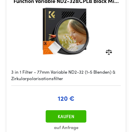
Function Variable ND2-32&CPL& Black Mist
1/4
3 in 1 Filter - 77mm Variable ND2-32 (1-5 Blenden) &
Zirkularpolarisationsfilter
120 €
KAUFEN
auf Anfrage