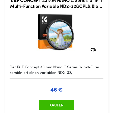
K&F CONCEPT 43MM NANO C Series-3-in-1
Multi-Function Variable ND2-32&CPL& Black
Mist 1/4
Der K&F Concept 43 mm Nano C Series 3-in-1-Filter
kombiniert einen variablen ND2–32,
46 €
KAUFEN