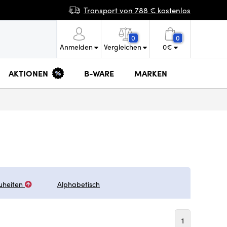
Transport von 788 € kostenlos
0
0
Anmelden
Vergleichen
0
€
AKTIONEN
B-WARE
MARKEN
uheiten
Alphabetisch
1