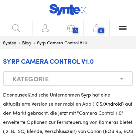
0
0
Syntex
Blog
Syrp Camera Control V1.0
SYRP CAMERA CONTROL V1.0
KATEGORIE
Das
neuseeländische Unternehmen
Syrp
hat
eine
aktualisierte Version seiner mobilen App (
iOS/Android
)
auf
den Markt gebracht
,
die jetzt mit "Camera Control 1.0"
erweiterte Optionen zur Fernsteuerung von Kameras bietet
(
z. B.
ISO, Blende, Verschlusszeit) von Canon (EOS R5, EOS