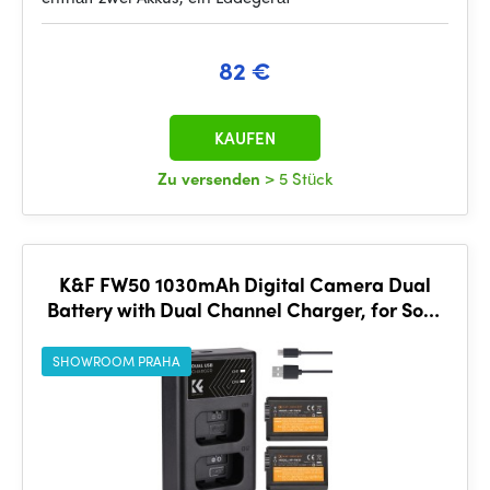
82 €
KAUFEN
Zu versenden
> 5 Stück
K&F FW50 1030mAh Digital Camera Dual
Battery with Dual Channel Charger, for Sony
Camera Charger
SHOWROOM PRAHA