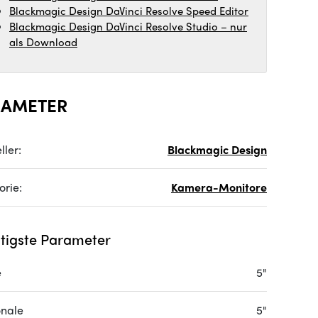
Blackmagic Design DaVinci Resolve Speed Editor
Blackmagic Design DaVinci Resolve Studio – nur
als Download
RAMETER
ller:
Blackmagic Design
orie:
Kamera-Monitore
tigste Parameter
e
5"
nale
5"