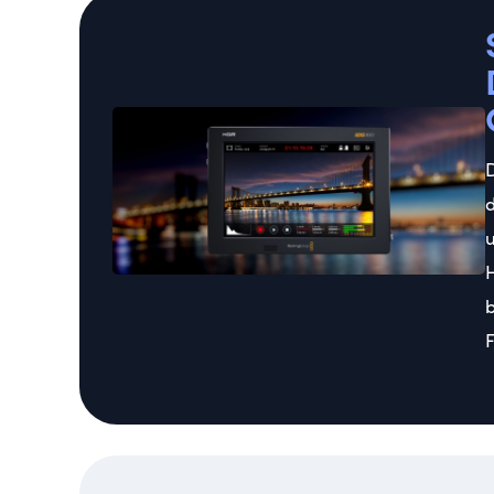
D
d
u
H
b
F