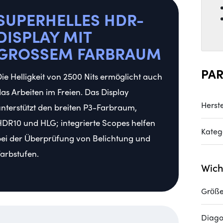
SUPERHELLES HDR-
DISPLAY MIT
GROSSEM FARBRAUM
PA
ie Helligkeit von 2500 Nits ermöglicht auch
as Arbeiten im Freien. Das Display
Herste
nterstützt den breiten P3-Farbraum,
DR10 und HLG; integrierte Scopes helfen
Kateg
ei der Überprüfung von Belichtung und
arbstufen.
Wich
Größ
Diago