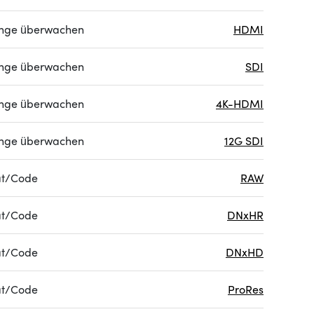
nge überwachen
HDMI
nge überwachen
SDI
nge überwachen
4K-HDMI
nge überwachen
12G SDI
at/Code
RAW
at/Code
DNxHR
at/Code
DNxHD
at/Code
ProRes