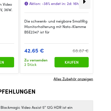
Aktion:
-38%
endet in:
2d: 16h: 05m
n Video
2V, 36W.
Die schwenk- und neigbare SmallRig
Der Lib
Monitorhalterung mit Nato-Klemme
und ve
BSE2347 ist für
Stativ 
42.65 €
120.
68.87 €
Zu versenden
Zu ver
EN
KAUFEN
2 Stück
1 Stück
Alles Zubehör anzeigen
PFEHLUNGEN
 Blackmagic Video Assist 5” 12G HDR ist ein