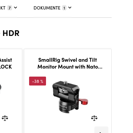
UKT
DOKUMENTE
7
1
G HDR
ssist
SmallRig Swivel and Tilt
LOCK
Monitor Mount with Nato
Clamp BSE2347
-38 %
-20 %