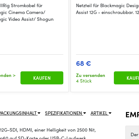
lRig Stromkabel für
Netzteil für Blackmagic Desig
agic Cinema Camera/
Assist 12G - einschraubbar. 1
gic Video Assist/ Shogun
68 €
senden
>
Zu versenden
KAUFEN
KAUF
4 Stück
EM
PACKUNGSINHALT
SPEZIFIKATIONEN
ARTIKEL
2G-SDI, HDMI, einer Helligkeit von 2500 Nit,
Der
0p60 auf SD-Karte oder USB-C-Laufwerk.