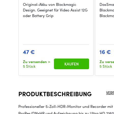
Original-Akku von Blackmagic
DasSmal
Design. Geeignet für Video Assist 12G
Blackm
oder Battery Grip
Blackma
47 €
16 €
Zu versenden
>
Zu ver
KAUFEN
5 Stück
5 Stück
PRODUKTBESCHREIBUNG
VER
Professioneller 5-Zoll-HDR-Monitor und Recorder mit 1
ProRes/DNxHR und Aufzeichnung bis zu Ultra HD 216