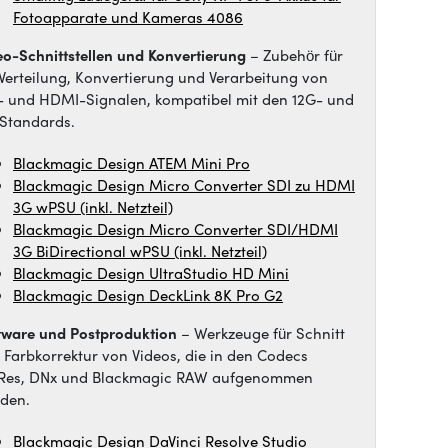
Fotoapparate und Kameras 4086
eo-Schnittstellen und Konvertierung
– Zubehör für
 Verteilung, Konvertierung und Verarbeitung von
- und HDMI-Signalen, kompatibel mit den 12G- und
Standards.
Blackmagic Design ATEM Mini Pro
Blackmagic Design Micro Converter SDI zu HDMI
3G wPSU (inkl. Netzteil)
Blackmagic Design Micro Converter SDI/HDMI
3G BiDirectional wPSU (inkl. Netzteil)
Blackmagic Design UltraStudio HD Mini
Blackmagic Design DeckLink 8K Pro G2
tware und Postproduktion
– Werkzeuge für Schnitt
 Farbkorrektur von Videos, die in den Codecs
Res, DNx und Blackmagic RAW aufgenommen
den.
Blackmagic Design DaVinci Resolve Studio