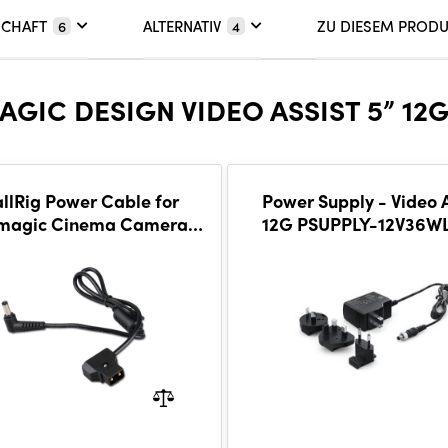
SCHAFT
ALTERNATIV
ZU DIESEM PROD
6
4
IC DESIGN VIDEO ASSIST 5” 12
llRig Power Cable for
Power Supply - Video A
magic Cinema Camera/
12G PSUPPLY-12V36W
ckmagic Video Assist/
hogun Monitor 1819