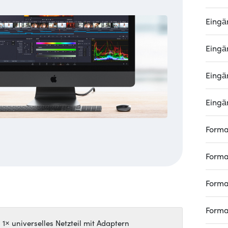
Eingä
Eingä
Eingä
Eingä
Form
Form
Form
Form
1× universelles Netzteil mit Adaptern