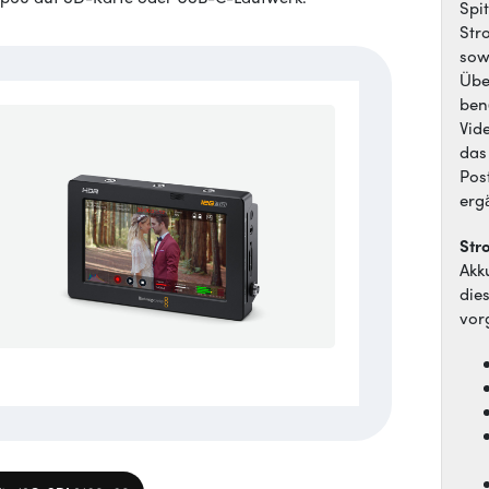
Spi
Str
sow
Übe
ben
Vid
das
Pos
erg
Str
Akk
die
vor