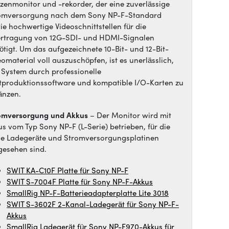
tzenmonitor und -rekorder, der eine zuverlässige
omversorgung nach dem Sony NP-F-Standard
ie hochwertige Videoschnittstellen für die
rtragung von 12G-SDI- und HDMI-Signalen
ötigt. Um das aufgezeichnete 10-Bit- und 12-Bit-
eomaterial voll auszuschöpfen, ist es unerlässlich,
 System durch professionelle
tproduktionssoftware und kompatible I/O-Karten zu
änzen.
omversorgung und Akkus
– Der Monitor wird mit
us vom Typ Sony NP-F (L-Serie) betrieben, für die
se Ladegeräte und Stromversorgungsplatinen
gesehen sind.
SWIT KA-C10F Platte für Sony NP-F
SWIT S-7004F Platte für Sony NP-F-Akkus
SmallRig NP-F-Batterieadapterplatte Lite 3018
SWIT S-3602F 2-Kanal-Ladegerät für Sony NP-F-
Akkus
SmallRig Ladegerät für Sony NP-F970-Akkus für