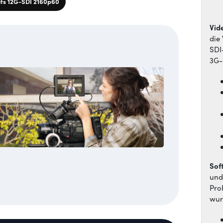
its 12G-SDI 2160p60
Vid
die
SDI
3G-
Sof
und
Pro
wur