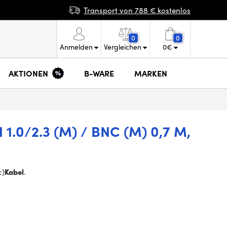
Transport von 788 € kostenlos
0
0
Anmelden
Vergleichen
0
€
AKTIONEN
B-WARE
MARKEN
1.0/2.3 (M) / BNC (M) 0,7 M,
c)
Kabel
.