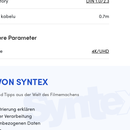
tory
DIN 1.0/2.3
 kabelu
0.7m
re Parameter
re
4K/UHD
VON SYNTEX
d Tipps aus der Welt des Filmemachens
trierung erklären
der Verarbeitung
enbezogenen Daten
n