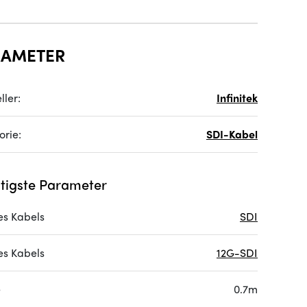
RAMETER
ller:
Infinitek
orie:
SDI-Kabel
tigste Parameter
es Kabels
SDI
es Kabels
12G-SDI
e
0.7m