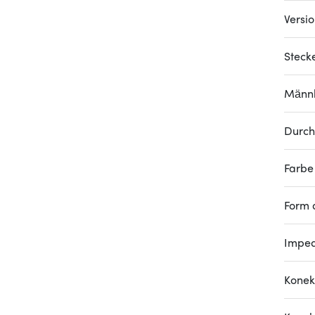
Versi
Steck
Männl
Durch
Farbe
Form 
Impe
Konek