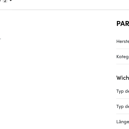
V
2
PA
.
Herste
Kateg
Wich
Typ d
Typ d
Läng