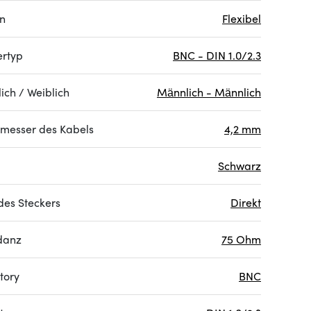
on
Flexibel
ertyp
BNC - DIN 1.0/2.3
ich / Weiblich
Männlich - Männlich
messer des Kabels
4,2 mm
Schwarz
des Steckers
Direkt
danz
75 Ohm
tory
BNC