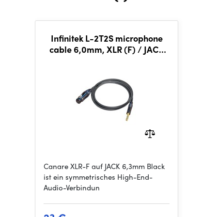
Infinitek L-2T2S microphone
cable 6,0mm, XLR (F) / JACK
TRS 6,3mm 2m, BLK
Canare XLR-F auf JACK 6,3mm Black
ist ein symmetrisches High-End-
Audio-Verbindun