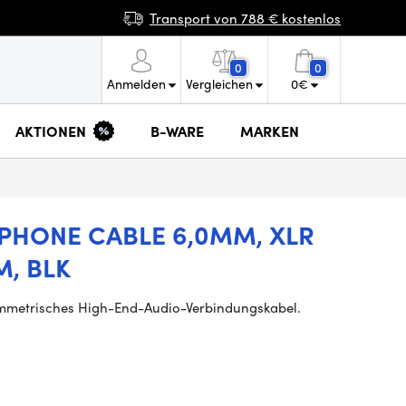
Transport von 788 € kostenlos
0
0
Anmelden
Vergleichen
0
€
AKTIONEN
B-WARE
MARKEN
OPHONE CABLE 6,0MM, XLR
M, BLK
ymmetrisches High-End-Audio-Verbindungskabel.