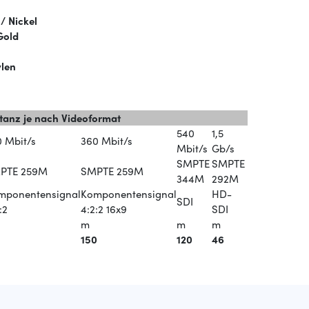
/ Nickel
Gold
ylen
anz je nach Videoformat
540
1,5
0 Mbit/s
360 Mbit/s
Mbit/s
Gb/s
SMPTE
SMPTE
PTE 259M
SMPTE 259M
344M
292M
mponentensignal
Komponentensignal
HD-
SDI
:2
4:2:2 16x9
SDI
m
m
m
150
120
46