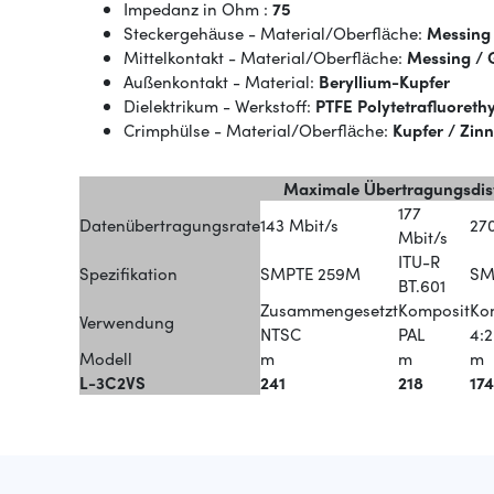
Impedanz in Ohm :
75
Steckergehäuse - Material/Oberfläche:
Messing 
Mittelkontakt - Material/Oberfläche:
Messing / 
Außenkontakt - Material:
Beryllium-Kupfer
Dielektrikum - Werkstoff:
PTFE Polytetrafluoreth
Crimphülse - Material/Oberfläche:
Kupfer / Zinn
Maximale Übertragungsdist
177
Datenübertragungsrate
143 Mbit/s
27
Mbit/s
ITU-R
Spezifikation
SMPTE 259M
SM
BT.601
Zusammengesetzt
Komposit
Ko
Verwendung
NTSC
PAL
4:2
Modell
m
m
m
L-3C2VS
241
218
174