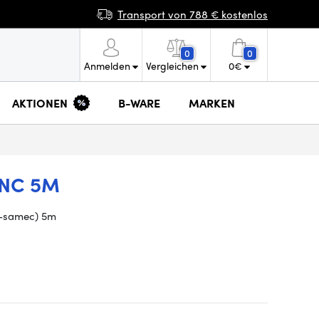
Transport von 788 € kostenlos
0
0
Anmelden
Vergleichen
0
€
AKTIONEN
B-WARE
MARKEN
BNC 5M
-samec)
5m