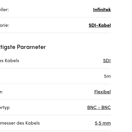
ller:
Infinitek
orie:
SDI-Kabel
tigste Parameter
es Kabels
SDI
e
5m
on
Flexibel
ertyp
BNC - BNC
messer des Kabels
5,5 mm