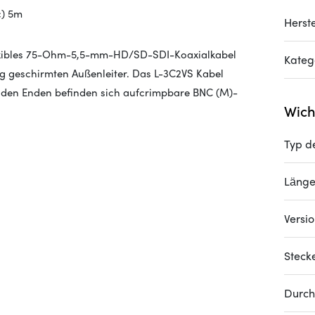
)
5m
Herste
flexibles 75-Ohm-5,5-mm-HD/SD-SDI-Koaxialkabel
Kateg
ig geschirmten Außenleiter. Das L-3C2VS Kabel
beiden Enden befinden sich aufcrimpbare BNC (M)-
Wich
Typ d
Läng
Versi
Steck
Durch