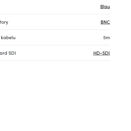
Blau
tory
BNC
 kabelu
5m
ard SDI
HD-SDI