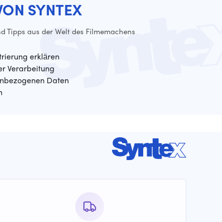
VON SYNTEX
d Tipps aus der Welt des Filmemachens
trierung erklären
der Verarbeitung
enbezogenen Daten
n