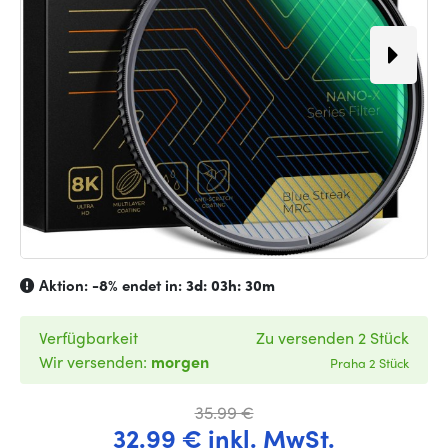
Aktion:
-8%
endet in:
3d: 03h: 30m
Verfügbarkeit
Zu versenden 2 Stück
Wir versenden:
morgen
Praha 2 Stück
35.99 €
32.99 € inkl. MwSt.