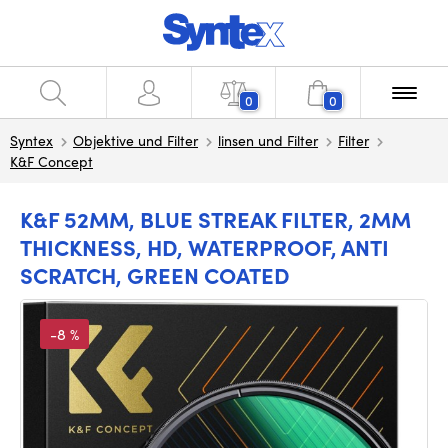
0
0
Syntex
Objektive und Filter
linsen und Filter
Filter
K&F Concept
K&F 52MM, BLUE STREAK FILTER, 2MM
THICKNESS, HD, WATERPROOF, ANTI
SCRATCH, GREEN COATED
-8 %