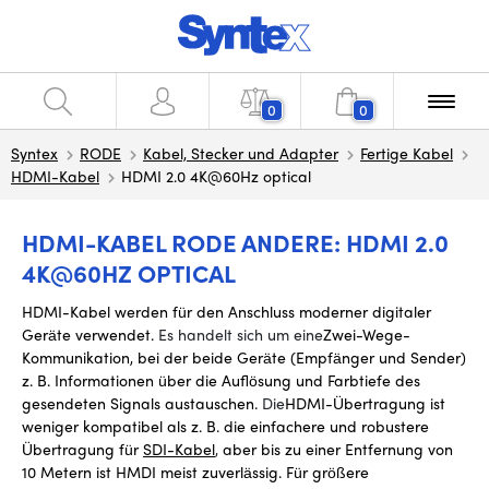
0
0
Syntex
RODE
Kabel, Stecker und Adapter
Fertige Kabel
HDMI-Kabel
HDMI 2.0 4K@60Hz optical
HDMI-KABEL RODE ANDERE: HDMI 2.0
4K@60HZ OPTICAL
HDMI-Kabel werden für den Anschluss moderner digitaler
Geräte verwendet.
Es handelt sich um eine
Zwei-Wege-
Kommunikation, bei der
beide Geräte (Empfänger und Sender)
z. B. Informationen über die Auflösung und Farbtiefe des
gesendeten Signals austauschen.
Die
HDMI-Übertragung ist
weniger kompatibel als z. B. die einfachere und robustere
Übertragung für
SDI-Kabel
,
aber bis zu einer Entfernung von
10 Metern ist HMDI meist zuverlässig. Für größere