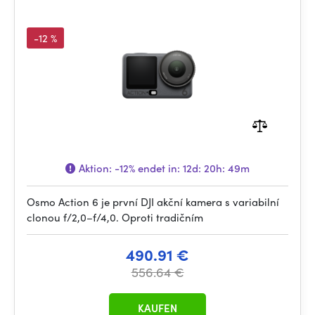
-12 %
Aktion:
-12%
endet in:
12d: 20h: 49m
Osmo Action 6 je první DJI akční kamera s variabilní
clonou f/2,0–f/4,0. Oproti tradičním
490.91 €
556.64 €
KAUFEN