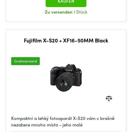
KAUFEN
Zu versenden
1 Stück
Fujifilm X-S20 + XF16-50MM Black
Gratisversand
Kompaktní a lehký fotoaparát X-S20 vám v brašně
nezabere mnoho místa - jeho malé