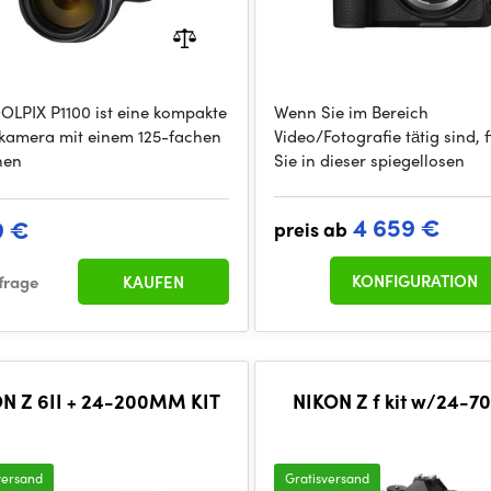
OLPIX P1100 ist eine kompakte
Wenn Sie im Bereich
lkamera mit einem 125-fachen
Video/Fotografie tätig sind, 
hen
Sie in dieser spiegellosen
4 659 €
9 €
preis ab
KONFIGURATION
frage
KAUFEN
N Z 6II + 24-200MM KIT
NIKON Z f kit w/24-70
versand
Gratisversand