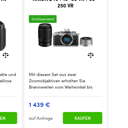
250 VR
Gratisversand
akte und
Mit diesem Set aus zwei
ellose
Zoomobjektiven erhalten Sie
Brennweiten vom Weitwinkel bis
1 439 €
EN
auf Anfrage
KAUFEN