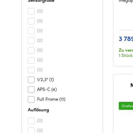
Sensorgröße
Megapi
(0)
(0)
(0)
3 78
(0)
(0)
Zu ver
1 Stück
(0)
(0)
1/2,3"
(1)
APS-C
(4)
Full Frame
(11)
Gratis
Auflösung
(0)
(0)