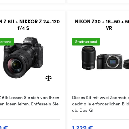
 Z 6II + NIKKOR Z 24-120
NIKON Z30 + 16–50 + 
f/4 S
VR
versand
Gratisversand
 6II: Lassen Sie sich von Ihren
Dieses Kit mit zwei Zoomobj
en Ideen leiten. Entfesseln Sie
deckt alle erforderlichen Bil
ab. Das Kit
9 €
1 229 €