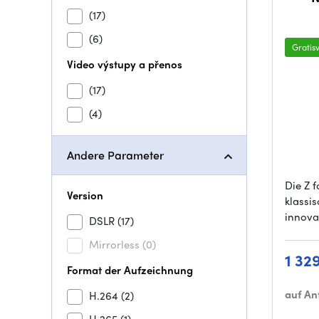
(17)
(6)
Gratis
Video výstupy a přenos
(17)
(4)
Andere Parameter
Die Z 
Version
klassi
innova
DSLR
(17)
Mirrorless
(0)
1 32
Format der Aufzeichnung
auf An
H.264
(2)