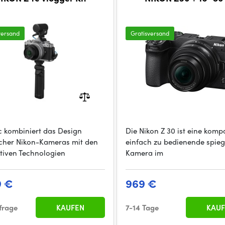
versand
Gratisversand
fc kombiniert das Design
Die Nikon Z 30 ist eine komp
scher Nikon-Kameras mit den
einfach zu bedienende spieg
tiven Technologien
Kamera im
9 €
969 €
frage
KAUFEN
7-14 Tage
KAUF