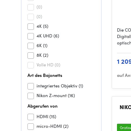
(0)
(0)
4K
(5)
Die CO
4K UHD
(6)
Digita
optisc
6K
(1)
8K
(2)
1 20
Volle HD
(0)
Art des Bajonetts
auf An
integriertes Objektiv
(1)
Nikon Z-mount
(16)
Abgerufen von
NIKO
HDMI
(15)
micro-HDMI
(2)
Gratis