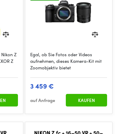
 Nikon Z
Egal, ob Sie Fotos oder Videos
KKOR Z
aufnehmen, dieses Kamera-Kit mit
Zoomobjektiv bietet
3 459 €
EN
auf Anfrage
KAUFEN
 VR
NIKON Z fc + 16–50 VR + 50–