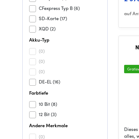
CFexpress Typ B
(6)
auf An
SD-Karte
(17)
XQD
(2)
Akku-Typ
N
(0)
(0)
Gratis
(0)
DE-EL
(16)
Farbtiefe
10 Bit
(8)
12 Bit
(3)
Andere Merkmale
Dieses 
alles, 
(0)