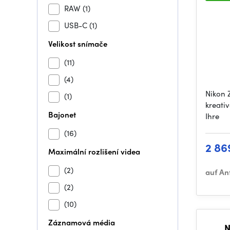
RAW
(1)
USB-C
(1)
Velikost snímače
(11)
(4)
Nikon Z
(1)
kreativ
Bajonet
Ihre
(16)
2 86
Maximální rozlišení videa
(2)
auf An
(2)
(10)
Záznamová média
N