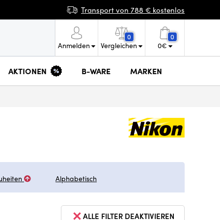
Transport von 788 € kostenlos
0
0
Anmelden
Vergleichen
0
€
AKTIONEN
B-WARE
MARKEN
uheiten
Alphabetisch
ALLE FILTER DEAKTIVIEREN