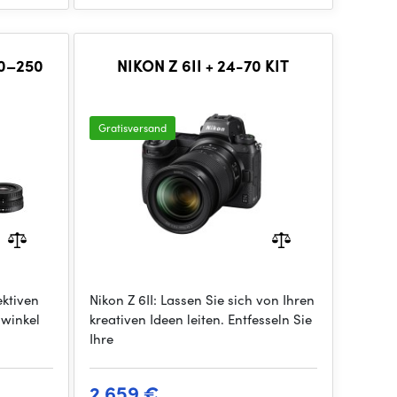
50–250
NIKON Z 6II + 24-70 KIT
Gratisversand
ektiven
Nikon Z 6II: Lassen Sie sich von Ihren
dwinkel
kreativen Ideen leiten. Entfesseln Sie
Ihre
2 659 €