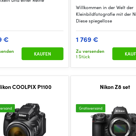
xeln und einer Reihe
Willkommen in der Welt der
Kleinbildfotografie mit der N
Diese spiegellose
9 €
1 769 €
senden
Zu versenden
KAUFEN
KAUF
1 Stück
Nikon COOLPIX P1100
Nikon Z8 set
versand
Gratisversand