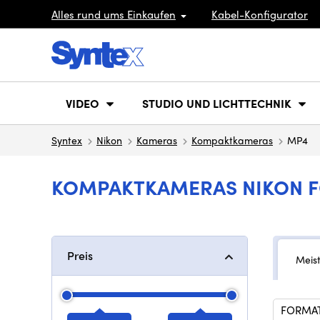
Alles rund ums Einkaufen
Kabel-Konfigurator
VIDEO
STUDIO UND LICHTTECHNIK
Syntex
Nikon
Kameras
Kompaktkameras
MP4
KOMPAKTKAMERAS NIKON F
Preis
Meis
FORMAT