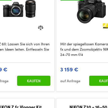
 6II: Lassen Sie sich von Ihren
Mit der spiegellosen Kamera
en Ideen leiten. Entfesseln Sie
fx und dem Zoomobjektiv NI
24-70 mm f/4
9 €
3 159 €
frage
KAUFEN
auf Anfrage
KAUF
IKON Z fc Vlogger Kit
NIKON Z30 + 16–50