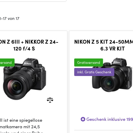
-17 von 17
N Z 6III + NIKKOR Z 24-
NIKON Z 5 KIT 24-50M
120 f/4 S
6.3 VR KIT
versand
Gratisversand
inkl. Gratis Geschenk
Geschenk inklusive 19
II ist eine spiegellose
rmatkamera mit 24,5