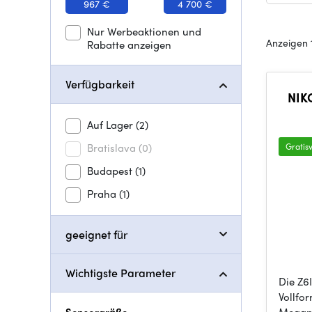
967 €
4 700 €
Nur Werbeaktionen und
Anzeigen 1
Rabatte anzeigen
Verfügbarkeit
NIKO
Auf Lager
(2)
Bratislava
(0)
Gratis
Budapest
(1)
Praha
(1)
geeignet für
Wichtigste Parameter
Die Z6I
Vollfo