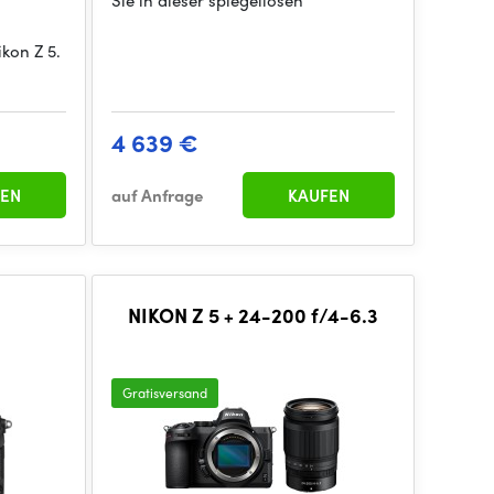
Sie in dieser spiegellosen
ikon Z 5.
4 639 €
EN
auf Anfrage
KAUFEN
NIKON Z 5 + 24-200 f/4-6.3
Gratisversand