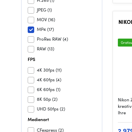
H.265
(1)
JPEG
(1)
MOV
(16)
NIKON
MP4
(17)
ProRes RAW
(4)
Gratis
RAW
(13)
FPS
4K 30fps
(11)
4K 60fps
(4)
6K 60fps
(1)
8K 50p
(2)
Nikon Z
kreativ
UHD 50fps
(2)
Ihre
Medienart
2 97
CFexpress
(2)