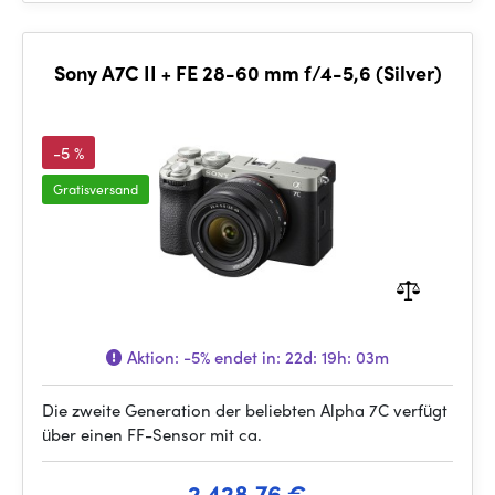
Sony A7C II + FE 28-60 mm f/4-5,6 (Silver)
-5 %
Gratisversand
Aktion:
-5%
endet in:
22d: 19h: 03m
Die zweite Generation der beliebten Alpha 7C verfügt
über einen FF-Sensor mit ca.
2 428.76 €