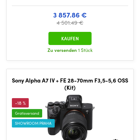
3 857.86 €
4 501.49 €
KAUFEN
Zu versenden
1 Stück
Sony Alpha A7 IV + FE 28-70mm F3,5-5,6 OSS
(Kit)
-18 %
Gratisversand
SHOWROOM PRAHA