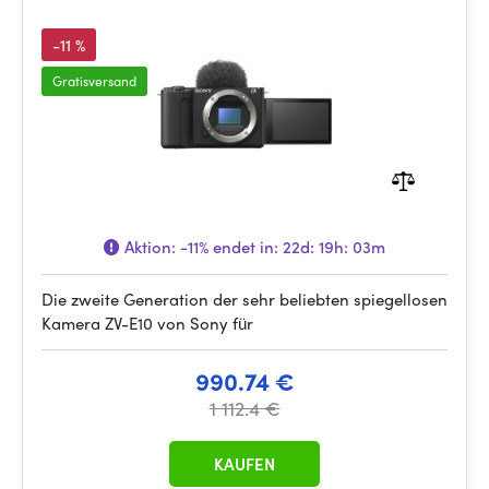
-11 %
Gratisversand
Aktion:
-11%
endet in:
22d: 19h: 03m
Die zweite Generation der sehr beliebten spiegellosen
Kamera ZV-E10 von Sony für
990.74 €
1 112.4 €
KAUFEN